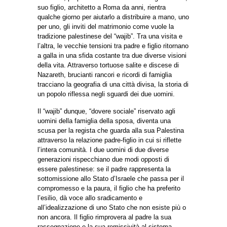
suo figlio, architetto a Roma da anni, rientra
qualche giorno per aiutarlo a distribuire a mano, uno
per uno, gli inviti del matrimonio come vuole la
tradizione palestinese del “wajib”. Tra una visita e
l’altra, le vecchie tensioni tra padre e figlio ritornano
a galla in una sfida costante tra due diverse visioni
della vita. Attraverso tortuose salite e discese di
Nazareth, brucianti rancori e ricordi di famiglia
tracciano la geografia di una città divisa, la storia di
un popolo riflessa negli sguardi dei due uomini.
Il “wajib” dunque, “dovere sociale” riservato agli
uomini della famiglia della sposa, diventa una
scusa per la regista che guarda alla sua Palestina
attraverso la relazione padre-figlio in cui si riflette
l’intera comunità. I due uomini di due diverse
generazioni rispecchiano due modi opposti di
essere palestinese: se il padre rappresenta la
sottomissione allo Stato d’Israele che passa per il
compromesso e la paura, il figlio che ha preferito
l’esilio, dà voce allo sradicamento e
all’idealizzazione di uno Stato che non esiste più o
non ancora. Il figlio rimprovera al padre la sua
rassegnazione e la sua remissività al sistema