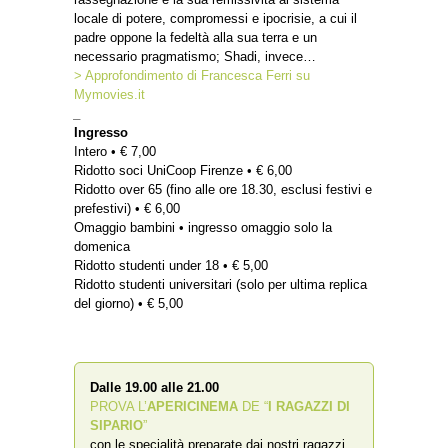
locale di potere, compromessi e ipocrisie, a cui il
padre oppone la fedeltà alla sua terra e un
necessario pragmatismo; Shadi, invece…
> Approfondimento di Francesca Ferri su
Mymovies.it
_
Ingresso
Intero • € 7,00
Ridotto soci UniCoop Firenze • € 6,00
Ridotto over 65 (fino alle ore 18.30, esclusi festivi e
prefestivi) • € 6,00
Omaggio bambini • ingresso omaggio solo la
domenica
Ridotto studenti under 18 • € 5,00
Ridotto studenti universitari (solo per ultima replica
del giorno) • € 5,00
Dalle 19.00 alle 21.00
PROVA L’
APERICINEMA
DE “
I RAGAZZI DI
SIPARIO
”
con le specialità preparate dai nostri ragazzi