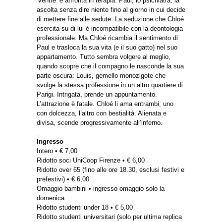
‘ventre’ e affronta in terapia. Paul, lo psichiatra, la
ascolta senza dire niente fino al giorno in cui decide
di mettere fine alle sedute. La seduzione che Chloé
esercita su di lui è incompatibile con la deontologia
professionale. Ma Chloé ricambia il sentimento di
Paul e trasloca la sua vita (e il suo gatto) nel suo
appartamento. Tutto sembra volgere al meglio,
quando scopre che il compagno le nasconde la sua
parte oscura: Louis, gemello monozigote che
svolge la stessa professione in un altro quartiere di
Parigi. Intrigata, prende un appuntamento.
L’attrazione è fatale. Chloé li ama entrambi, uno
con dolcezza, l’altro con bestialità. Alienata e
divisa, scende progressivamente all’inferno.
_
Ingresso
Intero • € 7,00
Ridotto soci UniCoop Firenze • € 6,00
Ridotto over 65 (fino alle ore 18.30, esclusi festivi e
prefestivi) • € 6,00
Omaggio bambini • ingresso omaggio solo la
domenica
Ridotto studenti under 18 • € 5,00
Ridotto studenti universitari (solo per ultima replica