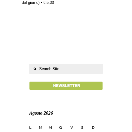
del giorno) • € 5,00
Agosto 2026
L
M
M
G
V
S
D