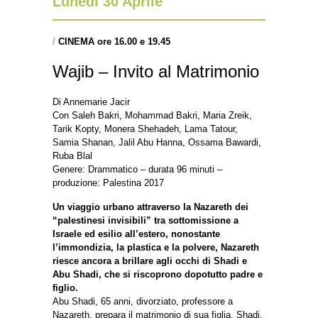
Lunedì 30 Aprile
/
CINEMA ore 16.00 e 19.45
Wajib – Invito al Matrimonio
Di Annemarie Jacir
Con Saleh Bakri, Mohammad Bakri, Maria Zreik,
Tarik Kopty, Monera Shehadeh, Lama Tatour,
Samia Shanan, Jalil Abu Hanna, Ossama Bawardi,
Ruba Blal
Genere: Drammatico – durata 96 minuti –
produzione: Palestina 2017
Un viaggio urbano attraverso la Nazareth dei
“palestinesi invisibili” tra sottomissione a
Israele ed esilio all’estero, nonostante
l’immondizia, la plastica e la polvere, Nazareth
riesce ancora a brillare agli occhi di Shadi e
Abu Shadi, che si riscoprono dopotutto padre e
figlio.
Abu Shadi, 65 anni, divorziato, professore a
Nazareth, prepara il matrimonio di sua figlia. Shadi,