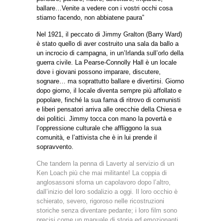
ballare…Venite a vedere con i vostri occhi cosa
stiamo facendo, non abbiatene paura”
Nel 1921, il peccato di Jimmy Gralton (Barry Ward)
è stato quello di aver costruito una sala da ballo a
un incrocio di campagna, in un’Irlanda sull’orlo della
guerra civile. La Pearse-Connolly Hall è un locale
dove i giovani possono imparare, discutere,
sognare… ma soprattutto ballare e divertirsi. Giorno
dopo giorno, il locale diventa sempre più affollato e
popolare, finché la sua fama di ritrovo di comunisti
e liberi pensatori arriva alle orecchie della Chiesa e
dei politici. Jimmy tocca con mano la povertà e
l’oppressione culturale che affliggono la sua
comunità, e l’attivista che è in lui prende il
sopravvento.
Che tandem la penna di Laverty al servizio di un
Ken Loach più che mai militante! La coppia di
anglosassoni sforna un capolavoro dopo l’altro,
dall’inizio del loro sodalizio a oggi. Il loro occhio è
schierato, severo, rigoroso nelle ricostruzioni
storiche senza diventare pedante; i loro film sono
precisi come un manuale di storia ed emozionanti