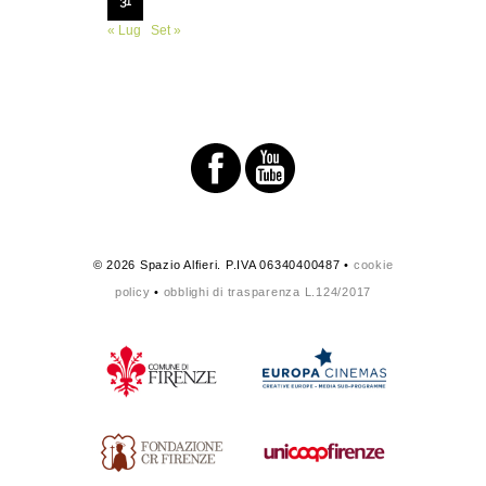
31
« Lug
Set »
© 2026 Spazio Alfieri. P.IVA 06340400487 •
cookie
policy
•
obblighi di trasparenza L.124/2017