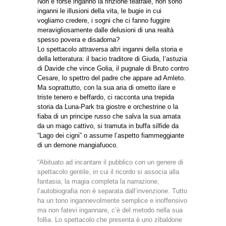
Non è forse inganno la finzione teatrale, non sono
inganni le illusioni della vita, le bugie in cui
vogliamo credere, i sogni che ci fanno fuggire
meravigliosamente dalle delusioni di una realtà
spesso povera e disadorna?
Lo spettacolo attraversa altri inganni della storia e
della letteratura: il bacio traditore di Giuda, l’astuzia
di Davide che vince Golia, il pugnale di Bruto contro
Cesare, lo spettro del padre che appare ad Amleto.
Ma soprattutto, con la sua aria di ometto ilare e
triste tenero e beffardo, ci racconta una trepida
storia da Luna-Park tra giostre e orchestrine o la
fiaba di un principe russo che salva la sua amata
da un mago cattivo, si tramuta in buffa silfide da
“Lago dei cigni” o assume l’aspetto fiammeggiante
di un demone mangiafuoco.
“Abituato ad incantare il pubblico con un genere di
spettacolo gentile, in cui il ricordo si associa alla
fantasia, la magia completa la narrazione,
l’autobiografia non è separata dall’invenzione. Tutto
ha un tono ingannevolmente semplice e inoffensivo
ma non fatevi ingannare, c’è del metodo nella sua
follia. Lo spettacolo che presenta è uno zibaldone