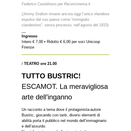
Federico Castelnovo per Recencinema.it
(Jimmy Gralton rimane ancora oggi l’unico irlandese
espulso dal suo paese come “immigrato
clandestino”, senza processo, nell’agosto del 1933)
__
Ingresso
Intero € 7,00 • Ridotto € 6,00 per soci Unicoop
Firenze
/
TEATRO ore 21.00
TUTTO BUSTRIC!
ESCAMOT. La meravigliosa
arte dell’inganno
Un racconto a tema dove il protagonista-autore
Bustric, giocando con tanti, diversi elementi di
abilità porta il pubblico nel mondo dell’immaginario
e dell’assurdo.