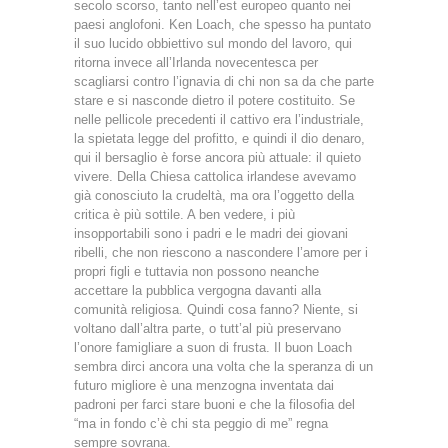
secolo scorso, tanto nell’est europeo quanto nei
paesi anglofoni. Ken Loach, che spesso ha puntato
il suo lucido obbiettivo sul mondo del lavoro, qui
ritorna invece all’Irlanda novecentesca per
scagliarsi contro l’ignavia di chi non sa da che parte
stare e si nasconde dietro il potere costituito. Se
nelle pellicole precedenti il cattivo era l’industriale,
la spietata legge del profitto, e quindi il dio denaro,
qui il bersaglio è forse ancora più attuale: il quieto
vivere. Della Chiesa cattolica irlandese avevamo
già conosciuto la crudeltà, ma ora l’oggetto della
critica è più sottile. A ben vedere, i più
insopportabili sono i padri e le madri dei giovani
ribelli, che non riescono a nascondere l’amore per i
propri figli e tuttavia non possono neanche
accettare la pubblica vergogna davanti alla
comunità religiosa. Quindi cosa fanno? Niente, si
voltano dall’altra parte, o tutt’al più preservano
l’onore famigliare a suon di frusta. Il buon Loach
sembra dirci ancora una volta che la speranza di un
futuro migliore è una menzogna inventata dai
padroni per farci stare buoni e che la filosofia del
“ma in fondo c’è chi sta peggio di me” regna
sempre sovrana.