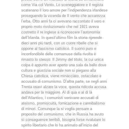
come Via col Vento. Lo sceneggiatore e il regista
scatenano il loro amore per l’indipendenza irlandese
proseguendo la vicenda de Il vento che accarezza
l’erba. Otto anni fa ci avevano raccontato il vero e
proprio moto rivoluzionario che nel 1921 aveva
costretto il re inglese a riconoscere l’autonomia
dell’Irlanda. In quest’ultimo film la storia riprende
dieci anni più tardi, con un cuore ribelle che si
oppone al fascismo cattolico. Il suono puro e
inconfondibile delle cornamuse della rivolta è
rimasto lo stesso. Il Jimmy del titolo, la cui unica
colpa è appunto aver aperto una sala da ballo dove
cultura e giustizia sociale non si piegano alla
Chiesa cattolica, viene minacciato, ostacolato e
accusato di comunismo. D’altra parte, se negli anni
Trenta osavi alzare la voce, questa ridicola accusa
andava per la maggiore. Al di qua e al di là
dell’Atlantico, i comunisti venivano accusati di
ateismo, promiscuità, fornicazione e cannibalismo
di minori. Comunque la si voglia pensare a
proposito del comunismo, che in Russia ha avuto
sì conseguenze terribili, bisogna forse rivalutare lo
spirito libertario che lo ha animato all’inizio del