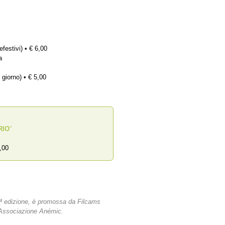
efestivi) • € 6,00
a
 giorno) • € 5,00
RIO
”
,00
4ª edizione, è promossa da Filcams
 Associazione Anémic.