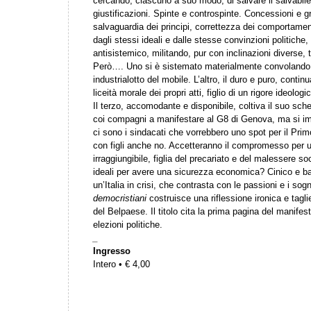
cercando, ciascuno a suo modo, di salvare il salvabile
giustificazioni. Spinte e controspinte. Concessioni e gr
salvaguardia dei principi, correttezza dei comportam
dagli stessi ideali e dalle stesse convinzioni politiche
antisistemico, militando, pur con inclinazioni diverse, tr
Però…. Uno si è sistemato materialmente convolando a
industrialotto del mobile. L’altro, il duro e puro, conti
liceità morale dei propri atti, figlio di un rigore ideol
Il terzo, accomodante e disponibile, coltiva il suo sch
coi compagni a manifestare al G8 di Genova, ma si im
ci sono i sindacati che vorrebbero uno spot per il Pr
con figli anche no. Accetteranno il compromesso per u
irraggiungibile, figlia del precariato e del malessere s
ideali per avere una sicurezza economica? Cinico e bar
un’Italia in crisi, che contrasta con le passioni e i sogn
democristiani
costruisce una riflessione ironica e tagl
del Belpaese. Il titolo cita la prima pagina del manifes
elezioni politiche.
_
Ingresso
Intero • € 4,00