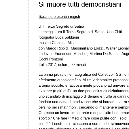
Si muore tutti democristiani
Saranno presenti i registi
di Il Terzo Segreto di Satira
sceneggiatura Il Terzo Segreto di Satira, Ugo Chiti
fotografia Luca Sabbioni
musica Gianluca Misiti
con Marco Ripoldi, Massimiliano Loizzi, Walter Leonar
Lodovini, Francesco Mandelli, Martina De Santis, Augu
Cochi Ponzoni
Italia 2017, colore, 90 minuti
La prima prova cinematografica del Colletivo TSS non 
riferimento autobiografico. Ai tre videomaker protagoni
a tema sociale, e faticosamente provano ad arrivare a
svoltare (o giù di lì): un doc per l’onlus giudiziariamen
uno scandalo di riciclaggio di denaro e truffa ai danni 
fondato una casa di produzione che si barcamena tra vid
persino per i matrimoni, cercando di mantenere sempre 
Ora ecco un lavoro importante e soprattutto ben remune
sporco? Che fare? “Meglio fare cose pulite con i soldi
puliti?”. I nostri eroi, ciascuno a suo modo, si muovon