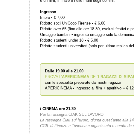
è un film, il finale è nelle mani degli uomini.
_
Ingresso
Intero • € 7,00
Ridotto soci UniCoop Firenze • € 6,00
Ridotto over 65 (fino alle ore 18.30, esclusi festivi e pr
Omaggio bambini • ingresso omaggio solo la domenic
Ridotto studenti under 18 • € 5,00
Ridotto studenti universitari (solo per ultima replica del
Dalle 19.00 alle 21.00
PROVA L’
APERICINEMA
DE “
I RAGAZZI DI SIPA
con le specialità preparate dai nostri ragazzi
APERICINEMA • ingresso al film + aperitivo = € 12
/ CINEMA ore 21
.30
Per la rassegna CIAK SUL LAVORO
La rassegna Ciak sul lavoro, giunta quest’anno alla 1
CGIL di Firenze e Toscana e organizzata e curata da