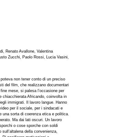
di, Renato Avallone, Valentina
sto Zucchi, Paolo Rossi, Lucia Vasini,
poteva non tener conto di un preciso
sti del film, che realizzano documentari
 fine mese, si palesa l’occasione per
te chiacchierata Africando, coinvolta in
degli immigrati. Il lavoro langue. Hanno
eo per il sociale, per i sindacati e
una sorta di coerenza etica e politica.
rato. Ma dai lati oscuri. Un lavoro
 sporchi o cose sporche con soldi
o sull’altalena della convenienza,