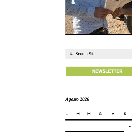
Agosto 2026
L
M
M
G
V
S
1