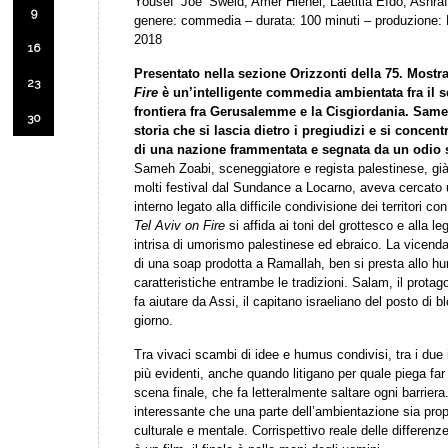
Yousef ‘Joe’ Sweid, Amer Hlehel, Laëtitia Eïdo, Ashra
9
genere: commedia – durata: 100 minuti – produzione: 
2018
16
Presentato nella sezione Orizzonti della 75. Most
23
Fire
è un’intelligente commedia ambientata fra il s
frontiera fra Gerusalemme e la Cisgiordania. Same
30
storia che si lascia dietro i pregiudizi e si concen
di una nazione frammentata e segnata da un odio 
Sameh Zoabi, sceneggiatore e regista palestinese, già 
molti festival dal Sundance a Locarno, aveva cercato u
interno legato alla difficile condivisione dei territori con
Tel Aviv on Fire
si affida ai toni del grottesco e alla 
intrisa di umorismo palestinese ed ebraico. La vicenda
di una soap prodotta a Ramallah, ben si presta allo h
caratteristiche entrambe le tradizioni. Salam, il protag
fa aiutare da Assi, il capitano israeliano del posto di 
giorno.
Tra vivaci scambi di idee e humus condivisi, tra i due
più evidenti, anche quando litigano per quale piega far
scena finale, che fa letteralmente saltare ogni barrier
interessante che una parte dell’ambientazione sia propr
culturale e mentale. Corrispettivo reale delle differenze