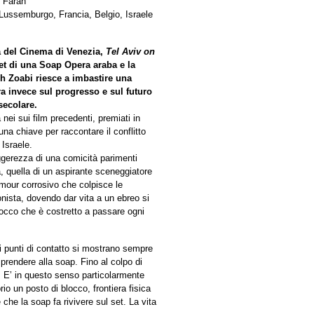
f Farah
Lussemburgo, Francia, Belgio, Israele
ra del Cinema di Venezia,
Tel Aviv on
et di una Soap Opera araba e la
h Zoabi riesce a imbastire una
tra invece sul progresso e sul futuro
secolare.
nei sui film precedenti, premiati in
na chiave per raccontare il conflitto
 Israele.
leggerezza di una comicità parimenti
, quella di un aspirante sceneggiatore
umour corrosivo che colpisce le
onista, dovendo dar vita a un ebreo si
blocco che è costretto a passare ogni
 i punti di contatto si mostrano sempre
 prendere alla soap. Fino al colpo di
a. E’ in questo senso particolarmente
io un posto di blocco, frontiera fisica
 che la soap fa rivivere sul set. La vita