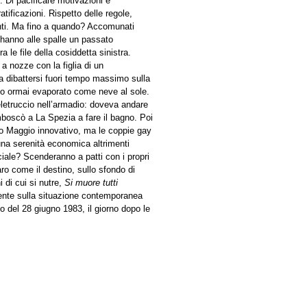
. Di pacificare motivazioni e
atificazioni. Rispetto delle regole,
enti. Ma fino a quando? Accomunati
, hanno alle spalle un passato
a le file della cosiddetta sinistra.
 nozze con la figlia di un
nua dibattersi fuori tempo massimo sulla
ogico ormai evaporato come neve al sole.
eletruccio nell’armadio: doveva andare
boscò a La Spezia a fare il bagno. Poi
imo Maggio innovativo, ma le coppie gay
na serenità economica altrimenti
ociale? Scenderanno a patti con i propri
o come il destino, sullo sfondo di
i di cui si nutre,
Si muore tutti
iente sulla situazione contemporanea
to del 28 giugno 1983, il giorno dopo le