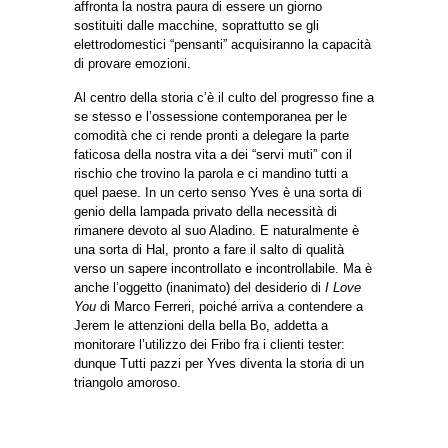
affronta la nostra paura di essere un giorno
sostituiti dalle macchine, soprattutto se gli
elettrodomestici “pensanti” acquisiranno la capacità
di provare emozioni.
Al centro della storia c’è il culto del progresso fine a
se stesso e l’ossessione contemporanea per le
comodità che ci rende pronti a delegare la parte
faticosa della nostra vita a dei “servi muti” con il
rischio che trovino la parola e ci mandino tutti a
quel paese. In un certo senso Yves è una sorta di
genio della lampada privato della necessità di
rimanere devoto al suo Aladino. E naturalmente è
una sorta di Hal, pronto a fare il salto di qualità
verso un sapere incontrollato e incontrollabile. Ma è
anche l’oggetto (inanimato) del desiderio di
I Love
You
di Marco Ferreri, poiché arriva a contendere a
Jerem le attenzioni della bella Bo, addetta a
monitorare l’utilizzo dei Fribo fra i clienti tester:
dunque Tutti pazzi per Yves diventa la storia di un
triangolo amoroso.