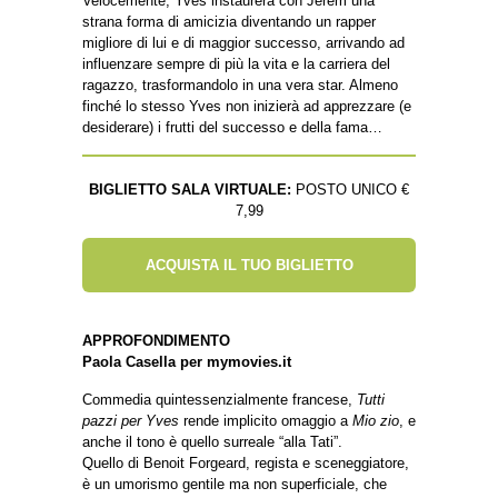
Velocemente, Yves instaurerà con Jerem una
strana forma di amicizia diventando un rapper
migliore di lui e di maggior successo, arrivando ad
influenzare sempre di più la vita e la carriera del
ragazzo, trasformandolo in una vera star. Almeno
finché lo stesso Yves non inizierà ad apprezzare (e
desiderare) i frutti del successo e della fama…
BIGLIETTO SALA VIRTUALE:
POSTO UNICO €
7,99
ACQUISTA IL TUO BIGLIETTO
APPROFONDIMENTO
Paola Casella per mymovies.it
Commedia quintessenzialmente francese,
Tutti
pazzi per Yves
rende implicito omaggio a
Mio zio
, e
anche il tono è quello surreale “alla Tati”.
Quello di Benoit Forgeard, regista e sceneggiatore,
è un umorismo gentile ma non superficiale, che