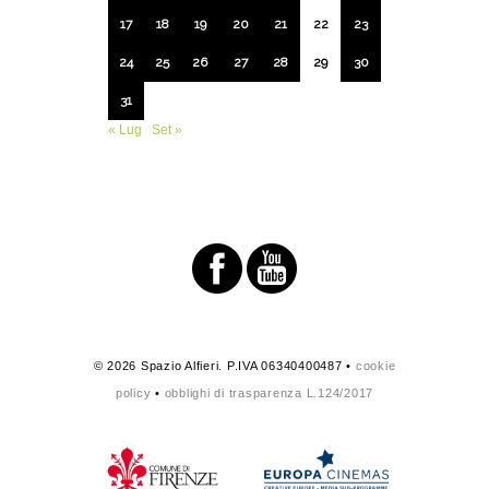
17
18
19
20
21
22
23
24
25
26
27
28
29
30
31
« Lug
Set »
© 2026 Spazio Alfieri. P.IVA 06340400487 •
cookie
policy
•
obblighi di trasparenza L.124/2017