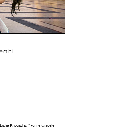
emici
 Nozha Khouadra, Yvonne Gradelet