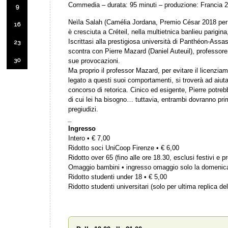
Commedia – durata: 95 minuti – produzione: Francia 
9
Neïla Salah (Camélia Jordana, Premio César 2018 per
16
è cresciuta a Créteil, nella multietnica banlieu parigin
Iscrittasi alla prestigiosa università di Panthéon-Assas
23
scontra con Pierre Mazard (Daniel Auteuil), professore 
30
sue provocazioni.
Ma proprio il professor Mazard, per evitare il licenzia
legato a questi suoi comportamenti, si troverà ad aiuta
concorso di retorica. Cinico ed esigente, Pierre potrebb
di cui lei ha bisogno… tuttavia, entrambi dovranno prim
pregiudizi.
_
Ingresso
Intero • € 7,00
Ridotto soci UniCoop Firenze • € 6,00
Ridotto over 65 (fino alle ore 18.30, esclusi festivi e pr
Omaggio bambini • ingresso omaggio solo la domenic
Ridotto studenti under 18 • € 5,00
Ridotto studenti universitari (solo per ultima replica del