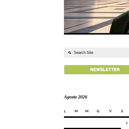
Agosto 2026
L
M
M
G
V
S
1