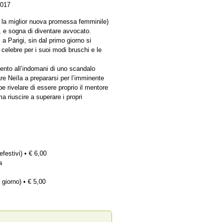
2017
 la miglior nuova promessa femminile)
a, e sogna di diventare avvocato.
 a Parigi, sin dal primo giorno si
celebre per i suoi modi bruschi e le
mento all’indomani di uno scandalo
re Neïla a prepararsi per l’imminente
e rivelare di essere proprio il mentore
a riuscire a superare i propri
efestivi) • € 6,00
a
 giorno) • € 5,00