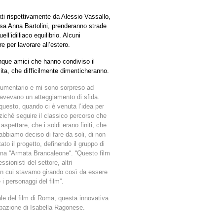
ati rispettivamente da Alessio Vassallo,
ssa Anna Bartolini, prenderanno strade
l’idilliaco equilibrio. Alcuni
re per lavorare all’estero.
 cinque amici che hanno condiviso il
ita, che difficilmente dimenticheranno.
ocumentario e mi sono sorpreso ad
, avevano un atteggiamento di sfida.
 questo, quando ci è venuta l’idea per
nziché seguire il classico percorso che
spettare, che i soldi erano finiti, che
biamo deciso di fare da soli, di non
ato il progetto, definendo il gruppo di
erna “Armata Brancaleone“. “Questo film
ssionisti del settore, altri
in cui stavamo girando così da essere
 i personaggi del film”.
ale del film di Roma, questa innovativa
ipazione di Isabella Ragonese.