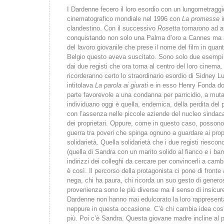
I Dardenne fecero il loro esordio con un lungometraggi
cinematografico mondiale nel 1996 con
La promesse
i
clandestino. Con il successivo
Rosetta
tornarono ad a
conquistando non solo una Palma d’oro a Cannes ma a
del lavoro giovanile che prese il nome del film in quant
Belgio questo aveva suscitato. Sono solo due esempi d
dai due registi che ora torna al centro del loro cinema. 
ricorderanno certo lo straordinario esordio di Sidney 
intitolava
La parola ai giurati
e in esso Henry Fonda dov
parte favorevole a una condanna per parricidio, a mut
individuano oggi è quella, endemica, della perdita del 
con l’assenza nelle piccole aziende del nucleo sindac
dei proprietari. Oppure, come in questo caso, posson
guerra tra poveri che spinga ognuno a guardare ai prop
solidarietà. Quella solidarietà che i due registi riescon
(quella di Sandra con un marito solido al fianco e i bam
indirizzi dei colleghi da cercare per convincerli a camb
è così. Il percorso della protagonista ci pone di fronte a
nega, chi ha paura, chi ricorda un suo gesto di generos
provenienza sono le più diverse ma il senso di insicur
Dardenne non hanno mai edulcorato la loro rappresenta
neppure in questa occasione. C’è chi cambia idea così 
più. Poi c’è Sandra. Questa giovane madre incline al p