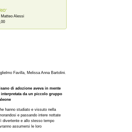
RIO
”
a Matteo Alessi
,00
lielmo Favilla, Melissa Anna Bartolini.
 pisano di adozione aveva in mente
e interpretata da un piccolo gruppo
aleone
che hanno studiato e vissuto nella
orandosi e passando intere nottate
sì divertente e allo stesso tempo
dovranno assumersi le loro