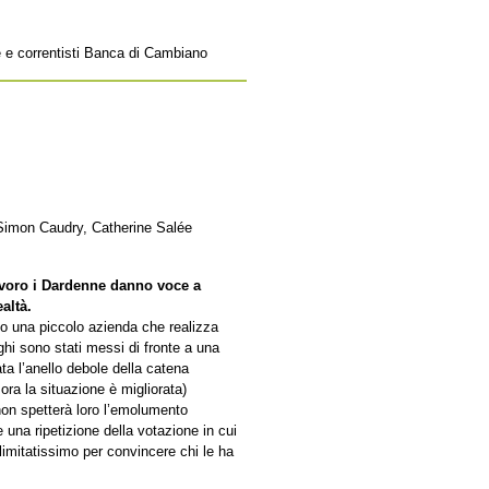
e e correntisti Banca di Cambiano
 Simon Caudry, Catherine Salée
lavoro i Dardenne danno voce a
altà.
so una piccolo azienda che realizza
ghi sono stati messi di fronte a una
ta l’anello debole della catena
ra la situazione è migliorata)
non spetterà loro l’emolumento
una ripetizione della votazione in cui
limitatissimo per convincere chi le ha