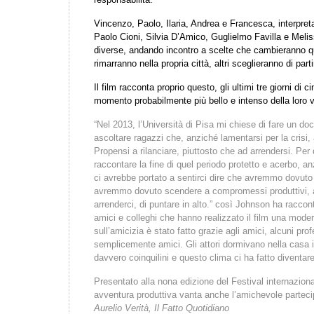
Vincenzo, Paolo, Ilaria, Andrea e Francesca, interpret
Paolo Cioni, Silvia D’Amico, Guglielmo Favilla e Meli
diverse, andando incontro a scelte che cambieranno quel
rimarranno nella propria città, altri sceglieranno di parti
Il film racconta proprio questo, gli ultimi tre giorni di
momento probabilmente più bello e intenso della loro v
“Nel 2013, l’Università di Pisa mi chiese di fare un d
ascoltare ragazzi che, anziché lamentarsi per la crisi
Propensi a rilanciare, piuttosto che ad arrendersi. Per
raccontare la fine di quel periodo protetto e acerbo, a
ci avrebbe portato a sentirci dire che avremmo dovuto a
avremmo dovuto scendere a compromessi produttivi, ab
arrenderci, di puntare in alto.” così Johnson ha raccont
amici e colleghi che hanno realizzato il film una mod
sull’amicizia è stato fatto grazie agli amici, alcuni profe
semplicemente amici. Gli attori dormivano nella casa 
davvero coinquilini e questo clima ci ha fatto diventare
Presentato alla nona edizione del Festival internazion
avventura produttiva vanta anche l’amichevole partec
Aurelio Verità, Il Fatto Quotidiano