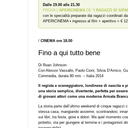
Dalle 19.00 alle 21.30
PROVA L’
APERICINEMA
DE “
I RAGAZZI DI SIPA
con le specialità preparate dai ragazzi coordinati d
APERICINEMA • ingresso al film + aperitivo = € 12
/
CINEMA ore 18.00
Fino a qui tutto bene
Di Roan Johnson
Con Alessio Vassallo, Paolo Cioni, Silvia D’Amico, Gug
Commedia, durata 80 min. – Italia 2014
Il regista e sceneggiatore, londinese di nascita e
una storia semplice, divertente, perfetta per esser
di giovani attori come una moderna Armata Branc
La storia parte dall’ultimo weekend di cinque ragazzi 
stessa casa, mangiando assieme, scontrandosi, innam
sui libri, tra feste, gioie e dolori. Ma quel momento co
protetto, sta per giungere al termine e i protagonisti 
responsabilità.