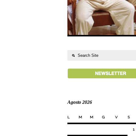
Agosto 2026
L
M
M
G
V
S
1