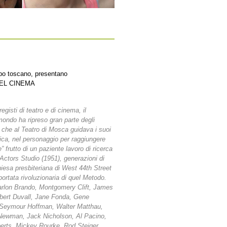
ppo toscano, presentano
DEL CINEMA
gisti di teatro e di cinema, il
 mondo ha ripreso gran parte degli
, che al Teatro di Mosca guidava i suoi
gica, nel personaggio per raggiungere
e” frutto di un paziente lavoro di ricerca
Actors Studio (1951), generazioni di
chiesa presbiteriana di West 44th Street
 portata rivoluzionaria di quel Metodo.
arlon Brando, Montgomery Clift, James
bert Duvall, Jane Fonda, Gene
 Seymour Hoffman, Walter Matthau,
 Newman, Jack Nicholson, Al Pacino,
erts, Mickey Rourke, Rod Steiger.