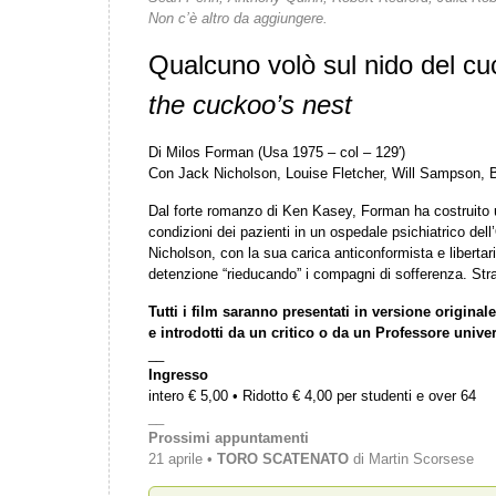
Non c’è altro da aggiungere.
Qualcuno volò sul nido del c
the cuckoo’s nest
Di Milos Forman (Usa 1975 – col – 129′)
Con Jack Nicholson, Louise Fletcher, Will Sampson, 
Dal forte romanzo di Ken Kasey, Forman ha costruito 
condizioni dei pazienti in un ospedale psichiatrico del
Nicholson, con la sua carica anticonformista e libertari
detenzione “rieducando” i compagni di sofferenza. Stra
Tutti i film saranno presentati in versione originale 
e introdotti da un critico o da un Professore univer
__
Ingresso
intero € 5,00 • Ridotto € 4,00 per studenti e over 64
__
Prossimi appuntamenti
21 aprile •
TORO SCATENATO
di Martin Scorsese