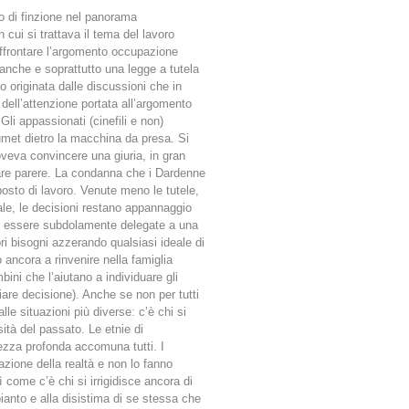
o di finzione nel panorama
n cui si trattava il tema del lavoro
ffrontare l’argomento occupazione
nche e soprattutto una legge a tutela
o originata dalle discussioni che in
ell’attenzione portata all’argomento
Gli appassionati (cinefili e non)
Lumet dietro la macchina da presa. Si
eva convincere una giuria, in gran
are parere. La condanna che i Dardenne
posto di lavoro. Venute meno le tutele,
ale, le decisioni restano appannaggio
o essere subdolamente delegate a una
ri bisogni azzerando qualsiasi ideale di
o ancora a rinvenire nella famiglia
bini che l’aiutano a individuare gli
iare decisione). Anche se non per tutti
lle situazioni più diverse: c’è chi si
ità del passato. Le etnie di
ezza profonda accomuna tutti. I
zione della realtà e non lo fanno
come c’è chi si irrigidisce ancora di
ianto e alla disistima di se stessa che