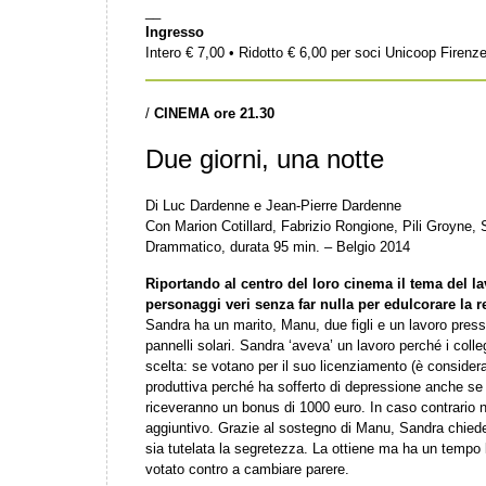
__
Ingresso
Intero € 7,00 • Ridotto € 6,00 per soci Unicoop Firenz
/
CINEMA ore 21.30
Due giorni, una notte
Di Luc Dardenne e Jean-Pierre Dardenne
Con Marion Cotillard, Fabrizio Rongione, Pili Groyne,
Drammatico, durata 95 min. – Belgio 2014
Riportando al centro del loro cinema il tema del 
personaggi veri senza far nulla per edulcorare la re
Sandra ha un marito, Manu, due figli e un lavoro pres
pannelli solari. Sandra ‘aveva’ un lavoro perché i colle
scelta: se votano per il suo licenziamento (è considera
produttiva perché ha sofferto di depressione anche se o
riceveranno un bonus di 1000 euro. In caso contrario 
aggiuntivo. Grazie al sostegno di Manu, Sandra chiede 
sia tutelata la segretezza. La ottiene ma ha un tempo 
votato contro a cambiare parere.