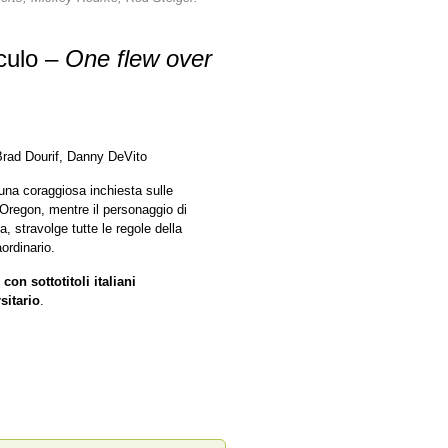
uculo –
One flew over
Brad Dourif, Danny DeVito
una coraggiosa inchiesta sulle
l’Oregon, mentre il personaggio di
a, stravolge tutte le regole della
ordinario.
con sottotitoli italiani
sitario
.