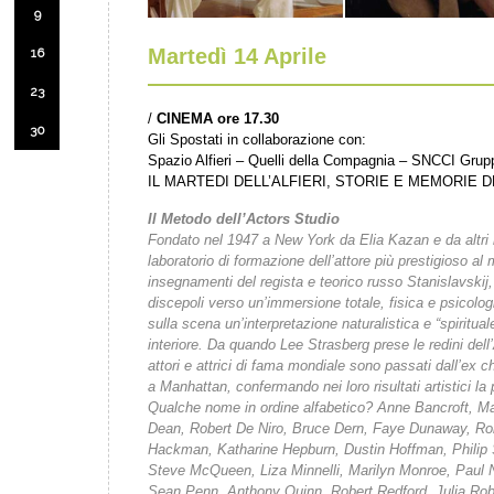
9
Martedì 14 Aprile
16
23
/
CINEMA ore 17.30
30
Gli Spostati in collaborazione con:
Spazio Alfieri – Quelli della Compagnia – SNCCI Gru
IL MARTEDI DELL’ALFIERI
, STORIE E MEMORIE 
Il Metodo dell’Actors Studio
Fondato nel 1947 a New York da Elia Kazan e da altri re
laboratorio di formazione dell’attore più prestigioso al
insegnamenti del regista e teorico russo Stanislavskij
discepoli verso un’immersione totale, fisica e psicolo
sulla scena un’interpretazione naturalistica e “spiritual
interiore.
Da quando Lee Strasberg prese le redini dell’
attori e attrici di fama mondiale sono passati dall’ex 
a Manhattan, confermando nei loro risultati artistici la
Qualche nome in ordine alfabetico? Anne Bancroft, M
Dean, Robert De Niro, Bruce Dern, Faye Dunaway, Ro
Hackman, Katharine Hepburn, Dustin Hoffman, Philip
Steve McQueen, Liza Minnelli, Marilyn Monroe, Paul
Sean Penn, Anthony Quinn, Robert Redford, Julia Rob