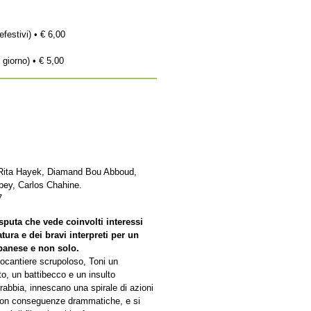
efestivi) • € 6,00
 giorno) • € 5,00
Rita Hayek, Diamand Bou Abboud,
orbey, Carlos Chahine.
7
puta che vede coinvolti interessi
tura e dei bravi interpreti per un
ibanese e non solo.
pocantiere scrupoloso, Toni un
to, un battibecco e un insulto
rabbia, innescano una spirale di azioni
bi con conseguenze drammatiche, e si