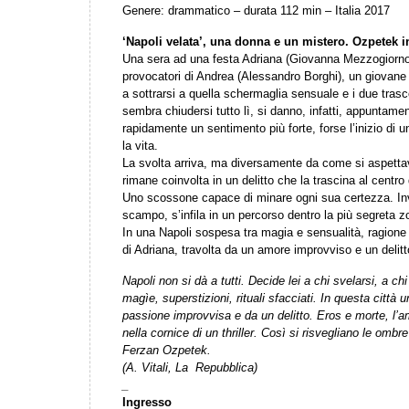
Genere: drammatico – durata 112 min – Italia 2017
‘Napoli velata’, una donna e un mistero. Ozpetek i
Una sera ad una festa Adriana (Giovanna Mezzogiorno) 
provocatori di Andrea (Alessandro Borghi), un giovane 
a sottrarsi a quella schermaglia sensuale e i due tras
sembra chiudersi tutto lì, si danno, infatti, appuntamen
rapidamente un sentimento più forte, forse l’inizio di
la vita.
La svolta arriva, ma diversamente da come si aspetta
rimane coinvolta in un delitto che la trascina al centro 
Uno scossone capace di minare ogni sua certezza. Inv
scampo, s’infila in un percorso dentro la più segreta z
In una Napoli sospesa tra magia e sensualità, ragione 
di Adriana, travolta da un amore improvviso e un delitt
Napoli non si dà a tutti. Decide lei a chi svelarsi, a ch
magìe, superstizioni, rituali sfacciati. In questa città
passione improvvisa e da un delitto. Eros e morte, l’a
nella cornice di un thriller. Così si risvegliano le ombre
Ferzan Ozpetek.
(A. Vitali, La Repubblica)
_
Ingresso