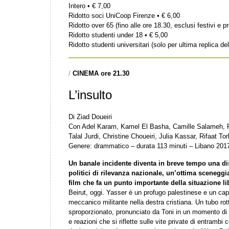
Intero • € 7,00
Ridotto soci UniCoop Firenze • € 6,00
Ridotto over 65 (fino alle ore 18.30, esclusi festivi e pr
Ridotto studenti under 18 • € 5,00
Ridotto studenti universitari (solo per ultima replica del
/
CINEMA ore 21.30
L’insulto
Di Ziad Doueiri
Con Adel Karam, Kamel El Basha, Camille Salameh, 
Talal Jurdi, Christine Choueiri, Julia Kassar, Rifaat T
Genere: drammatico – durata 113 minuti – Libano 201
Un banale incidente diventa in breve tempo una dis
politici di rilevanza nazionale, un’ottima sceneggia
film che fa un punto importante della situazione l
Beirut, oggi. Yasser è un profugo palestinese e un ca
meccanico militante nella destra cristiana. Un tubo rot
sproporzionato, pronunciato da Toni in un momento di 
e reazioni che si riflette sulle vite private di entram