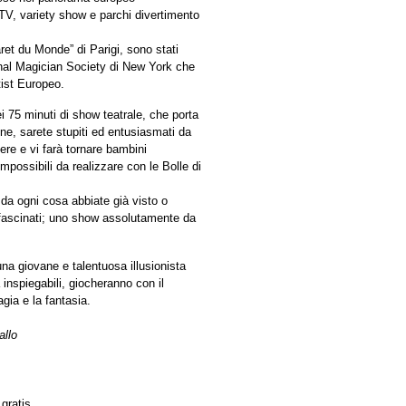
TV, variety show e parchi divertimento
et du Monde” di Parigi, sono stati
onal Magician Society di New York che
tist Europeo.
ei 75 minuti di show teatrale, che porta
one, sarete stupiti ed entusiasmati da
re e vi farà tornare bambini
mpossibili da realizzare con le Bolle di
da ogni cosa abbiate già visto o
ffascinati; uno show assolutamente da
a giovane e talentuosa illusionista
inspiegabili, giocheranno con il
gia e la fantasia.
allo
gratis