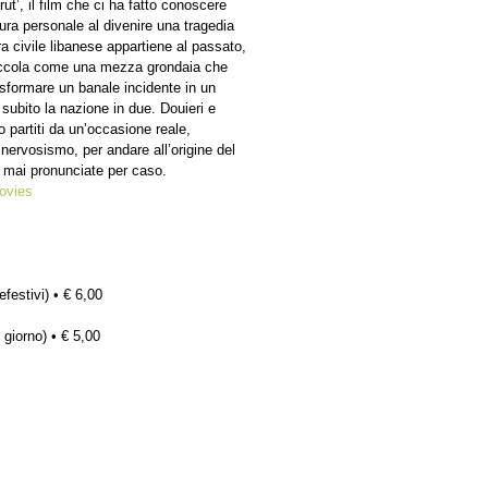
rut’, il film che ci ha fatto conoscere
ura personale al divenire una tragedia
ra civile libanese appartiene al passato,
piccola come una mezza grondaia che
asformare un banale incidente in un
bito la nazione in due. Douieri e
partiti da un’occasione reale,
 nervosismo, per andare all’origine del
 mai pronunciate per caso.
ovies
efestivi) • € 6,00
 giorno) • € 5,00