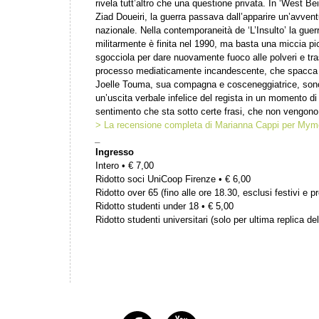
rivela tutt’altro che una questione privata. In ‘West Bei
Ziad Doueiri, la guerra passava dall’apparire un’avvent
nazionale. Nella contemporaneità de ‘L’Insulto’ la guer
militarmente è finita nel 1990, ma basta una miccia 
sgocciola per dare nuovamente fuoco alle polveri e tr
processo mediaticamente incandescente, che spacca su
Joelle Touma, sua compagna e cosceneggiatrice, sono 
un’uscita verbale infelice del regista in un momento di
sentimento che sta sotto certe frasi, che non vengono
> La recensione completa di Marianna Cappi per Mym
_
Ingresso
Intero • € 7,00
Ridotto soci UniCoop Firenze • € 6,00
Ridotto over 65 (fino alle ore 18.30, esclusi festivi e pr
Ridotto studenti under 18 • € 5,00
Ridotto studenti universitari (solo per ultima replica del