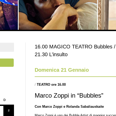
16.00 MAGICO TEATRO Bubbles / 19
21.30 L’insulto
Domenica 21 Gennaio
/
TEATRO ore 16.00
Marco Zoppi in “Bubbles”
D
Con Marco Zoppi e Rolanda Sabaliauskaite
2
Marco Zoppi è uno dei Bubble Artist di maggior succ