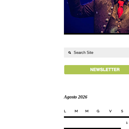
Agosto 2026
L
M
M
G
V
S
1