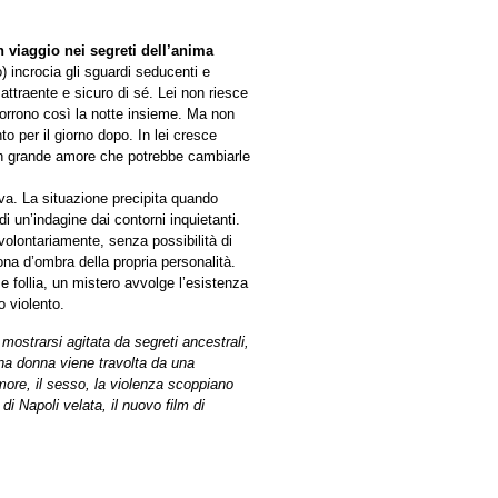
n viaggio nei segreti dell’anima
incrocia gli sguardi seducenti e
attraente e sicuro di sé. Lei non riesce
corrono così la notte insieme. Ma non
to per il giorno dopo. In lei cresce
 un grande amore che potrebbe cambiarle
va. La situazione precipita quando
di un’indagine dai contorni inquietanti.
olontariamente, senza possibilità di
ona d’ombra della propria personalità.
e follia, un mistero avvolge l’esistenza
o violento.
i mostrarsi agitata da segreti ancestrali,
 una donna viene travolta da una
more, il sesso, la violenza scoppiano
 di Napoli velata, il nuovo film di