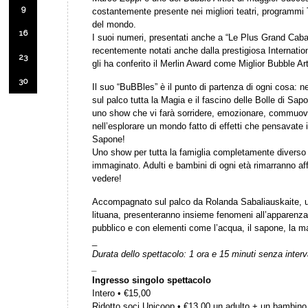
9
costantemente presente nei migliori teatri, programmi 
del mondo.
16
I suoi numeri, presentati anche a “Le Plus Grand Cabar
recentemente notati anche dalla prestigiosa Internati
23
gli ha conferito il Merlin Award come Miglior Bubble Ar
30
Il suo “BuBBles” è il punto di partenza di ogni cosa: n
sul palco tutta la Magia e il fascino delle Bolle di Sap
uno show che vi farà sorridere, emozionare, commuove
nell’esplorare un mondo fatto di effetti che pensavate i
Sapone!
Uno show per tutta la famiglia completamente diverso 
immaginato. Adulti e bambini di ogni età rimarranno a
vedere!
Accompagnato sul palco da Rolanda Sabaliauskaite, un
lituana, presenteranno insieme fenomeni all’apparenza 
pubblico e con elementi come l’acqua, il sapone, la ma
_
Durata dello spettacolo: 1 ora e 15 minuti senza interv
_
Ingresso singolo spettacolo
Intero • €15,00
Ridotto soci Unicoop • €13,00 un adulto + un bambino 