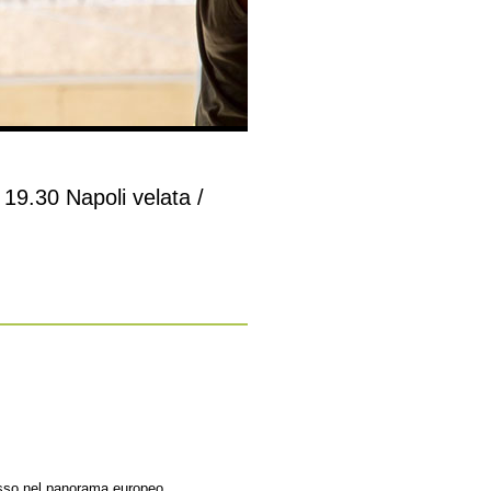
.30 Napoli velata /
esso nel panorama europeo