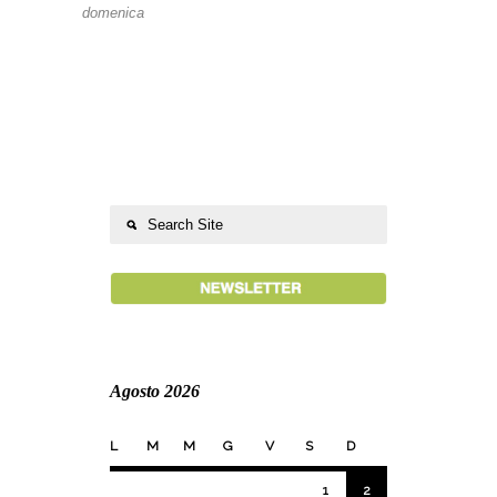
domenica
Agosto 2026
L
M
M
G
V
S
D
1
2