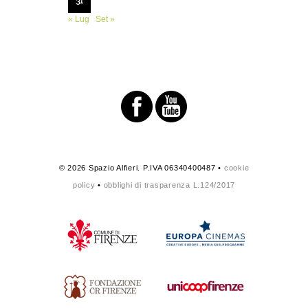
31
« Lug
Set »
© 2026 Spazio Alfieri. P.IVA 06340400487 •
cookie
policy
•
obblighi di trasparenza L.124/2017