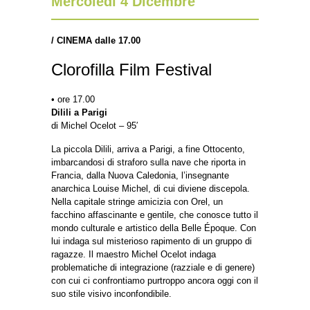
Mercoledì 4 Dicembre
/
CINEMA dalle 17.00
Clorofilla Film Festival
• ore 17.00
Dilili a Parigi
di Michel Ocelot – 95′
La piccola Dilili, arriva a Parigi, a fine Ottocento,
imbarcandosi di straforo sulla nave che riporta in
Francia, dalla Nuova Caledonia, l’insegnante
anarchica Louise Michel, di cui diviene discepola.
Nella capitale stringe amicizia con Orel, un
facchino affascinante e gentile, che conosce tutto il
mondo culturale e artistico della Belle Époque. Con
lui indaga sul misterioso rapimento di un gruppo di
ragazze. Il maestro Michel Ocelot indaga
problematiche di integrazione (razziale e di genere)
con cui ci confrontiamo purtroppo ancora oggi con il
suo stile visivo inconfondibile.