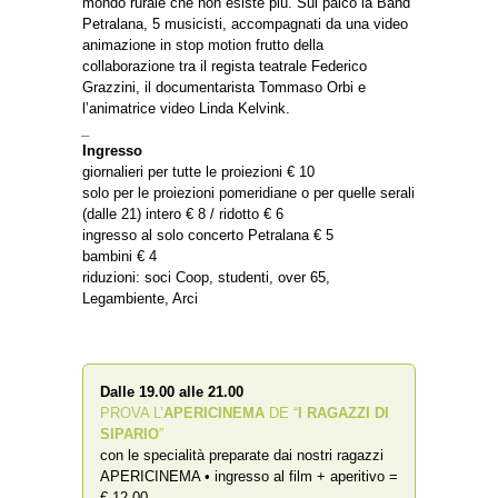
mondo rurale che non esiste più. Sul palco la Band
Petralana, 5 musicisti, accompagnati da una video
animazione in stop motion frutto della
collaborazione tra il regista teatrale Federico
Grazzini, il documentarista Tommaso Orbi e
l’animatrice video Linda Kelvink.
_
Ingresso
giornalieri per tutte le proiezioni € 10
solo per le proiezioni pomeridiane o per quelle serali
(dalle 21) intero € 8 / ridotto € 6
ingresso al solo concerto Petralana € 5
bambini € 4
riduzioni: soci Coop, studenti, over 65,
Legambiente, Arci
Dalle 19.00 alle 21.00
PROVA L’
APERICINEMA
DE “
I RAGAZZI DI
SIPARIO
”
con le specialità preparate dai nostri ragazzi
APERICINEMA • ingresso al film + aperitivo =
€ 12,00