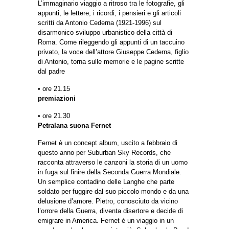
L’immaginario viaggio a ritroso tra le fotografie, gli
appunti, le lettere, i ricordi, i pensieri e gli articoli
scritti da Antonio Cederna (1921-1996) sul
disarmonico sviluppo urbanistico della città di
Roma. Come rileggendo gli appunti di un taccuino
privato, la voce dell’attore Giuseppe Cederna, figlio
di Antonio, torna sulle memorie e le pagine scritte
dal padre
• ore 21.15
premiazioni
• ore 21.30
Petralana suona Fernet
Fernet è un concept album, uscito a febbraio di
questo anno per Suburban Sky Records, che
racconta attraverso le canzoni la storia di un uomo
in fuga sul finire della Seconda Guerra Mondiale.
Un semplice contadino delle Langhe che parte
soldato per fuggire dal suo piccolo mondo e da una
delusione d’amore. Pietro, conosciuto da vicino
l’orrore della Guerra, diventa disertore e decide di
emigrare in America. Fernet è un viaggio in un