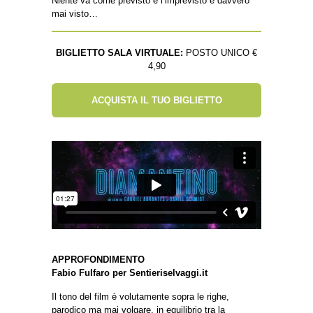
Niente va come previsto e l’imprevisto è davvero
mai visto…
BIGLIETTO SALA VIRTUALE:
POSTO UNICO €
4,90
ACQUISTA IL TUO BIGLIETTO
APPROFONDIMENTO
Fabio Fulfaro per Sentieriselvaggi.it
Il tono del film è volutamente sopra le righe,
parodico ma mai volgare, in equilibrio tra la