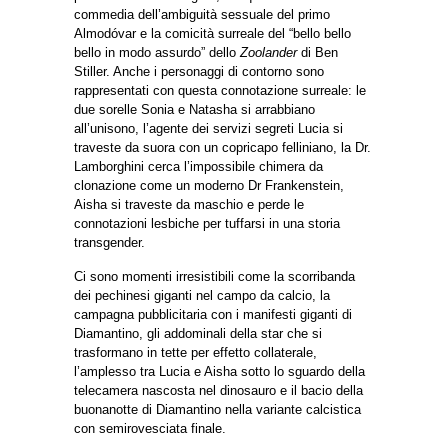
commedia dell’ambiguità sessuale del primo
Almodóvar e la comicità surreale del “bello bello
bello in modo assurdo” dello
Zoolander
di Ben
Stiller. Anche i personaggi di contorno sono
rappresentati con questa connotazione surreale: le
due sorelle Sonia e Natasha si arrabbiano
all’unisono, l’agente dei servizi segreti Lucia si
traveste da suora con un copricapo felliniano, la Dr.
Lamborghini cerca l’impossibile chimera da
clonazione come un moderno Dr Frankenstein,
Aisha si traveste da maschio e perde le
connotazioni lesbiche per tuffarsi in una storia
transgender.
Ci sono momenti irresistibili come la scorribanda
dei pechinesi giganti nel campo da calcio, la
campagna pubblicitaria con i manifesti giganti di
Diamantino, gli addominali della star che si
trasformano in tette per effetto collaterale,
l’amplesso tra Lucia e Aisha sotto lo sguardo della
telecamera nascosta nel dinosauro e il bacio della
buonanotte di Diamantino nella variante calcistica
con semirovesciata finale.