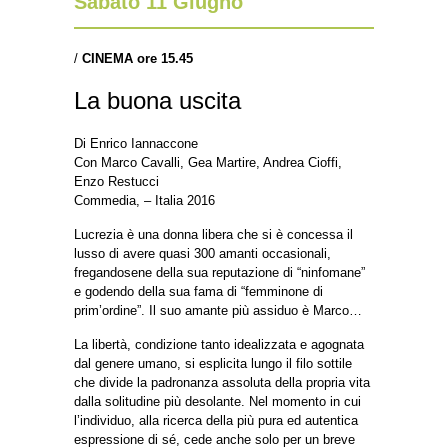
Sabato 11 Giugno
/
CINEMA
ore 15.45
La buona uscita
Di Enrico Iannaccone
Con Marco Cavalli, Gea Martire, Andrea Cioffi,
Enzo Restucci
Commedia, – Italia 2016
Lucrezia è una donna libera che si è concessa il
lusso di avere quasi 300 amanti occasionali,
fregandosene della sua reputazione di “ninfomane”
e godendo della sua fama di “femminone di
prim’ordine”. Il suo amante più assiduo è Marco…
La libertà, condizione tanto idealizzata e agognata
dal genere umano, si esplicita lungo il filo sottile
che divide la padronanza assoluta della propria vita
dalla solitudine più desolante. Nel momento in cui
l’individuo, alla ricerca della più pura ed autentica
espressione di sé, cede anche solo per un breve