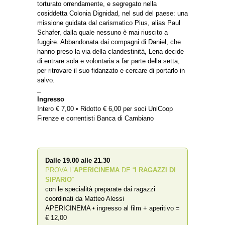
torturato orrendamente, e segregato nella
cosiddetta Colonia Dignidad, nel sud del paese: una
missione guidata dal carismatico Pius, alias Paul
Schafer, dalla quale nessuno è mai riuscito a
fuggire. Abbandonata dai compagni di Daniel, che
hanno preso la via della clandestinità, Lena decide
di entrare sola e volontaria a far parte della setta,
per ritrovare il suo fidanzato e cercare di portarlo in
salvo.
_
Ingresso
Intero € 7,00 • Ridotto € 6,00 per soci UniCoop
Firenze e correntisti Banca di Cambiano
Dalle 19.00 alle 21.30
PROVA L’
APERICINEMA
DE “
I RAGAZZI DI
SIPARIO
”
con le specialità preparate dai ragazzi
coordinati da Matteo Alessi
APERICINEMA • ingresso al film + aperitivo =
€ 12,00