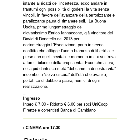
istante ai ricatti dell’incertezza, ecco andare in
frantumi ogni possibilità di godersi la vita senza
vincoli, in favore dell’avanzare della terrorizzante e
paralizzante paura di rimanere soli. La Buona
Uscita, primo lungometraggio del
giovanissimo Enrico Iannaccone, già vincitore del
David di Donatello nel 2013 per il
cortometraggio L’Esecuzione, porta in scena il
conflitto che affligge l’uomo bramoso di libertà alle
prese con quell’inevitabile momento in cui si ritrova
a fare il bilancio della propria vita. Ecco che allora,
nella più dantesca metà “del cammin di nostra vita”
incombe la “selva oscura” dell’età che avanza,
portatrice di dubbio e paura, nemici di ogni
realizzazione.
_
Ingresso
Intero € 7,00 • Ridotto € 6,00 per soci UniCoop
Firenze e correntisti Banca di Cambiano
/
CINEMA
ore 17.30