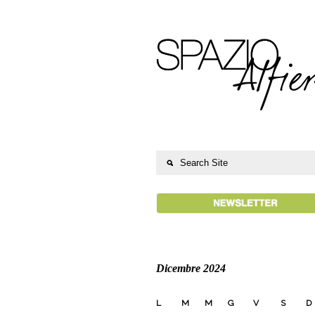
Dicembre 2024
L
M
M
G
V
S
D