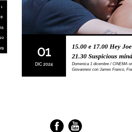
1
8
15
22
15.00 e 17.00 Hey Joe
01
29
21.30 Suspicious min
Domenica 1 dicembre / CINEMA or
DIC 2024
Giovannesi con James Franco, Fr