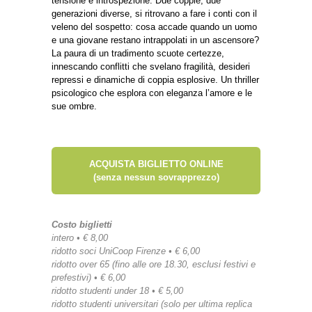
tensione e introspezione. Due coppie, due
generazioni diverse, si ritrovano a fare i conti con il
veleno del sospetto: cosa accade quando un uomo
e una giovane restano intrappolati in un ascensore?
La paura di un tradimento scuote certezze,
innescando conflitti che svelano fragilità, desideri
repressi e dinamiche di coppia esplosive. Un thriller
psicologico che esplora con eleganza l’amore e le
sue ombre.
ACQUISTA BIGLIETTO ONLINE
(senza nessun sovrapprezzo)
Costo biglietti
intero • € 8,00
ridotto soci UniCoop Firenze • € 6,00
ridotto over 65 (fino alle ore 18.30, esclusi festivi e
prefestivi) • € 6,00
ridotto studenti under 18 • € 5,00
ridotto studenti universitari (solo per ultima replica