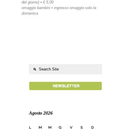
del giorno) • € 5,00
omaggio bambini • ingresso omaggio solo la
domenica
Agosto 2026
L
M
M
G
V
S
D