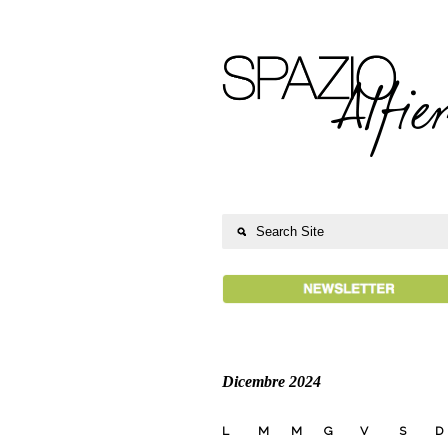
Dicembre 2024
L
M
M
G
V
S
D