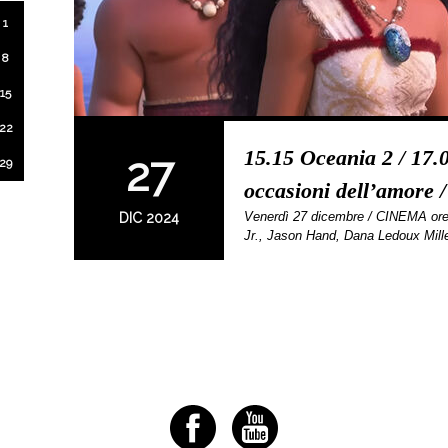
1
8
15
22
15.15 Oceania 2 / 17.00
27
29
occasioni dell’amore /
Venerdì 27 dicembre / CINEMA ore
DIC 2024
Jr., Jason Hand, Dana Ledoux Mil