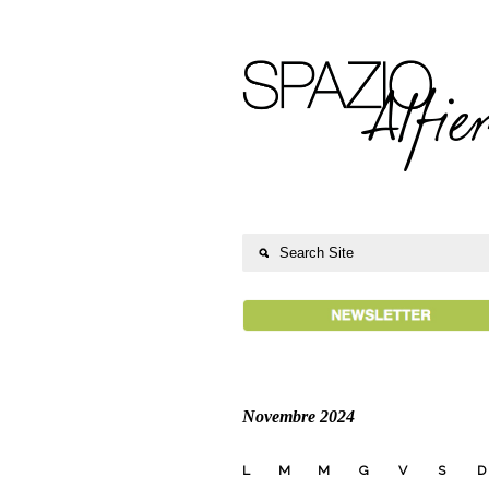
Novembre 2024
L
M
M
G
V
S
D