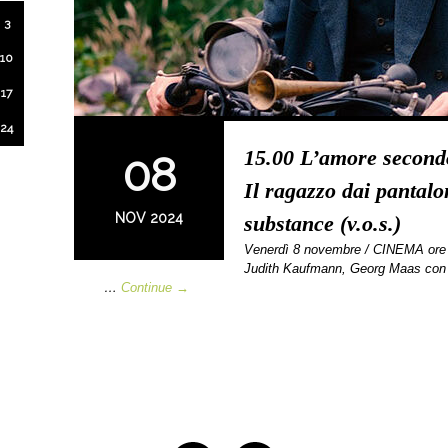
3
10
17
24
15.00 L’amore secondo
08
Il ragazzo dai pantalo
NOV 2024
substance (v.o.s.)
Venerdì 8 novembre / CINEMA o
Judith Kaufmann, Georg Maas con 
…
Continue →