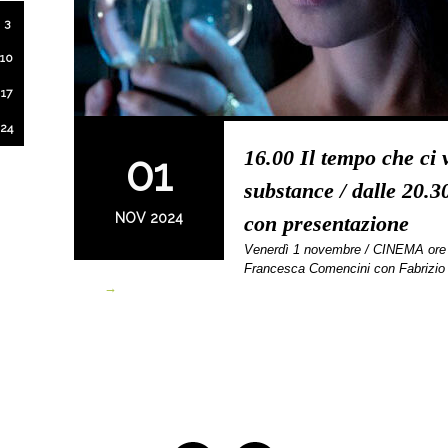
3
10
17
24
16.00 Il tempo che ci 
01
substance / dalle 20.3
NOV 2024
con presentazione
Venerdì 1 novembre / CINEMA or
Francesca Comencini con Fabrizi
→