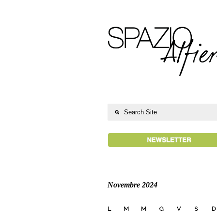
Novembre 2024
L
M
M
G
V
S
D