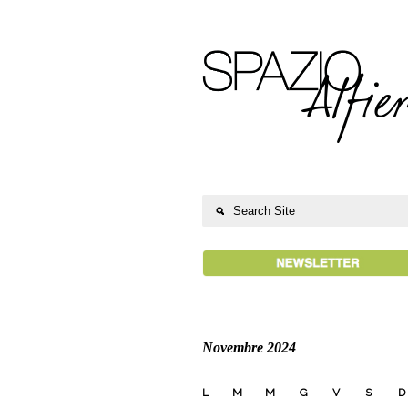
Novembre 2024
L
M
M
G
V
S
D