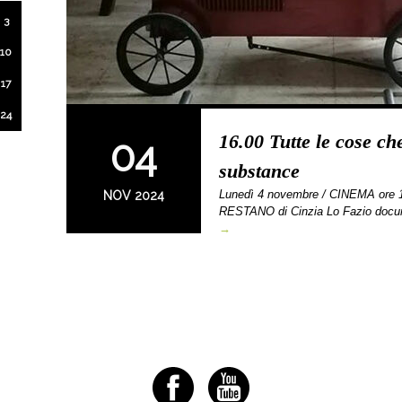
3
10
17
24
16.00 Tutte le cose ch
04
substance
Lunedì 4 novembre / CINEMA or
NOV 2024
RESTANO di Cinzia Lo Fazio docume
→