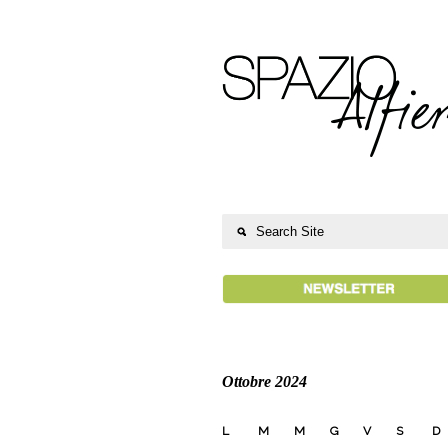
Ottobre 2024
L
M
M
G
V
S
D