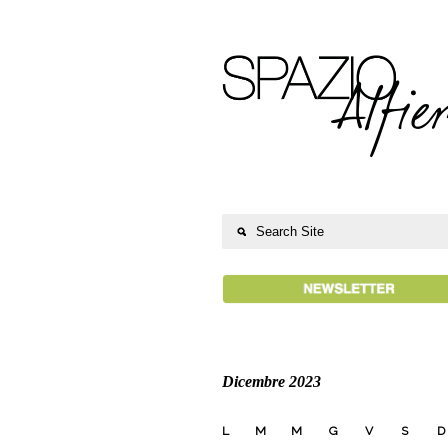
Dicembre 2023
L
M
M
G
V
S
D