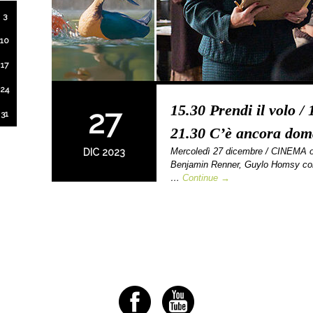
3
10
17
24
15.30 Prendi il volo /
27
31
21.30 C’è ancora dom
Mercoledì 27 dicembre / CINEMA 
DIC 2023
Benjamin Renner, Guylo Homsy con
…
Continue →