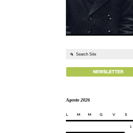
Agosto 2026
L
M
M
G
V
S
1