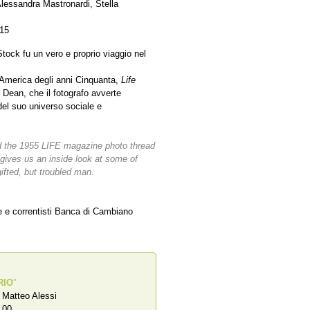
lessandra Mastronardi, Stella
015
tock fu un vero e proprio viaggio nel
ll’America degli anni Cinquanta,
Life
 Dean, che il fotografo avverte
del suo universo sociale e
nd the 1955 LIFE magazine photo thread
gives us an inside look at some of
ifted, but troubled man.
ze e correntisti Banca di Cambiano
RIO
”
a Matteo Alessi
,00