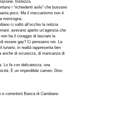
razione, tristezza.
contano i “richiedenti asilo” che bussano
e, basta poco. Ma il meccanismo non è
 la menzogna.
ano ci saltò all’occhio la notizia
 romani: avevano aperto un’agenzia che
 non ha il coraggio di lasciare la
 di essere gay? Ci pensiamo noi. La
il lunario, in realtà rappresenta ben
a anche di sicurezza, di mancanza di
a. Lo fa con delicatezza, una
icità. E un imperdibile cameo: Dino
ze e correntisti Banca di Cambiano