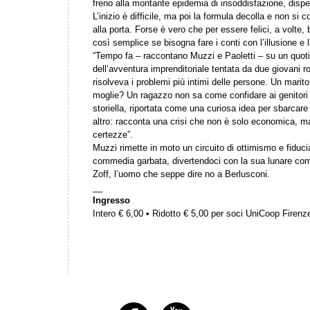
freno alla montante epidemia di insoddisfazione, dispe
L’inizio è difficile, ma poi la formula decolla e non si 
alla porta. Forse è vero che per essere felici, a volt
così semplice se bisogna fare i conti con l’illusione e
“Tempo fa – raccontano Muzzi e Paoletti – su un quotidi
dell’avventura imprenditoriale tentata da due giovani
risolveva i problemi più intimi delle persone. Un marito
moglie? Un ragazzo non sa come confidare ai genitori
storiella, riportata come una curiosa idea per sbarcare 
altro: racconta una crisi che non è solo economica, m
certezze”.
Muzzi rimette in moto un circuito di ottimismo e fiduci
commedia garbata, divertendoci con la sua lunare com
Zoff, l’uomo che seppe dire no a Berlusconi.
__
Ingresso
Intero € 6,00 • Ridotto € 5,00 per soci UniCoop Firen