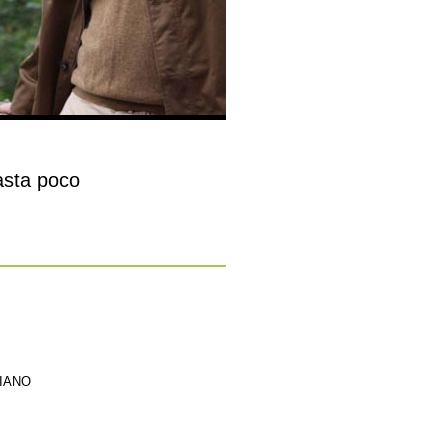
asta poco
LIANO