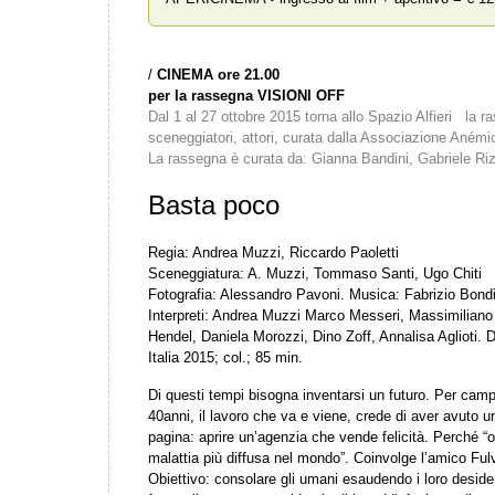
/
CINEMA ore 21.00
per la rassegna VISIONI OFF
Dal 1 al 27 ottobre 2015 torna allo Spazio Alfieri la ra
sceneggiatori, attori, curata dalla Associazione Anémi
La rassegna è curata da: Gianna Bandini, Gabriele Riz
Basta poco
Regia: Andrea Muzzi, Riccardo Paoletti
Sceneggiatura: A. Muzzi, Tommaso Santi, Ugo Chiti
Fotografia: Alessandro Pavoni. Musica: Fabrizio Bond
Interpreti: Andrea Muzzi Marco Messeri, Massimiliano 
Hendel, Daniela Morozzi, Dino Zoff, Annalisa Aglioti. 
Italia 2015; col.; 85 min.
Di questi tempi bisogna inventarsi un futuro. Per campa
40anni, il lavoro che va e viene, crede di aver avuto u
pagina: aprire un’agenzia che vende felicità. Perché “
malattia più diffusa nel mondo”. Coinvolge l’amico Fulv
Obiettivo: consolare gli umani esaudendo i loro desider