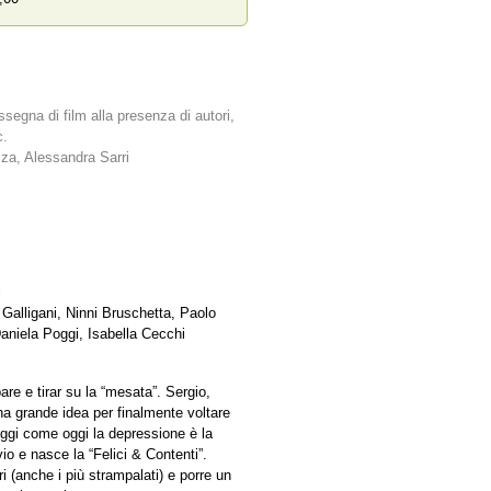
ssegna di film alla presenza di autori,
c.
za, Alessandra Sarri
i
Galligani, Ninni Bruschetta, Paolo
Daniela Poggi, Isabella Cecchi
re e tirar su la “mesata”. Sergio,
na grande idea per finalmente voltare
oggi come oggi la depressione è la
io e nasce la “Felici & Contenti”.
i (anche i più strampalati) e porre un