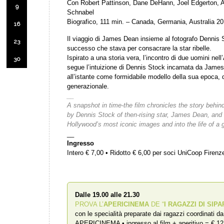
Con Robert Pattinson, Dane DeHann, Joel Edgerton, A
9
Schnabel
Biografico, 111 min. – Canada, Germania, Australia 2
16
Il viaggio di James Dean insieme al fotografo Dennis S
23
successo che stava per consacrare la star ribelle.
Ispirato a una storia vera, l’incontro di due uomini ne
30
segue l’intuizione di Dennis Stock incarnata da James
all’istante come formidabile modello della sua epoca, 
generazionale.
__
A snapshot in time-the film chronicles the story behi
by Dennis Stock of then-rising star, James Dean, and 
Hollywood’s most iconic images and into the life of a g
__
Ingresso
Intero € 7,00 • Ridotto € 6,00 per soci UniCoop Firen
Dalle 19.00 alle 21.30
PROVA L’
APERICINEMA
DE “
I RAGAZZI DI SIPA
con le specialità preparate dai ragazzi coordinati d
APERICINEMA • ingresso al film + aperitivo = € 12