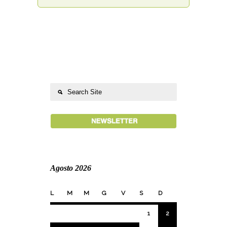
Agosto 2026
L
M
M
G
V
S
D
1
2