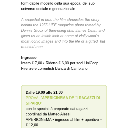
formidabile modello della sua epoca, del suo
universo sociale e generazionale.
__
A snapshot in time-the film chronicles the story
behind the 1955 LIFE magazine photo thread by
Dennis Stock of then-rising star, James Dean, and
gives us an inside look at some of Hollywood’s
most iconic images and into the life of a gifted, but
troubled man.
__
Ingresso
Intero € 7,00 • Ridotto € 6,00 per soci UniCoop
Firenze e correntisti Banca di Cambiano
Dalle 19.00 alle 21.30
PROVA L’
APERICINEMA
DE “
I RAGAZZI DI
SIPARIO
”
con le specialità preparate dai ragazzi
coordinati da Matteo Alessi
APERICINEMA • ingresso al film + aperitivo =
€ 12,00