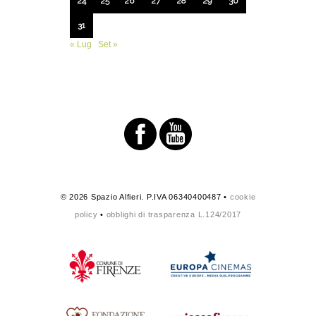
24
25
26
27
28
29
30
31
« Lug
Set »
© 2026 Spazio Alfieri. P.IVA 06340400487 •
cookie
policy
•
obblighi di trasparenza L.124/2017