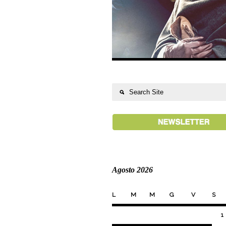
Agosto 2026
L
M
M
G
V
S
1