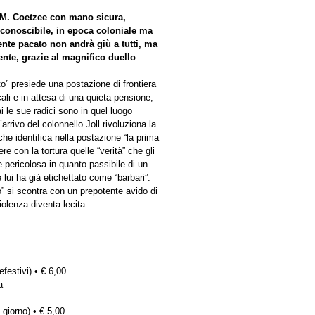
.M. Coetzee con mano sicura,
conoscibile, in epoca coloniale ma
mente pacato non andrà giù a tutti, ma
gente, grazie al magnifico duello
o” presiede una postazione di frontiera
cali e in attesa di una quieta pensione,
 le sue radici sono in quel luogo
rivo del colonnello Joll rivoluziona la
he identifica nella postazione “la prima
re con la tortura quelle “verità” che gli
 pericolosa in quanto passibile di un
lui ha già etichettato come “barbari”.
 si scontra con un prepotente avido di
iolenza diventa lecita.
efestivi) • € 6,00
a
 giorno) • € 5,00