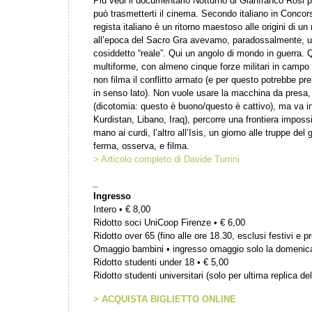
Più vedi il documentario Notturno di Gianfranco Rosi pi
può trasmetterti il cinema. Secondo italiano in Concor
regista italiano è un ritorno maestoso alle origini di u
all’epoca del Sacro Gra avevamo, paradossalmente, un
cosiddetto “reale”. Qui un angolo di mondo in guerra. 
multiforme, con almeno cinque forze militari in camp
non filma il conflitto armato (e per questo potrebbe pre
in senso lato). Non vuole usare la macchina da presa, 
(dicotomia: questo è buono/questo è cattivo), ma va in 
Kurdistan, Libano, Iraq), percorre una frontiera impossi
mano ai curdi, l’altro all’Isis, un giorno alle truppe del g
ferma, osserva, e filma.
> Articolo completo di Davide Turrini
_
Ingresso
Intero • € 8,00
Ridotto soci UniCoop Firenze • € 6,00
Ridotto over 65 (fino alle ore 18.30, esclusi festivi e pr
Omaggio bambini • ingresso omaggio solo la domenic
Ridotto studenti under 18 • € 5,00
Ridotto studenti universitari (solo per ultima replica del
> ACQUISTA BIGLIETTO ONLINE