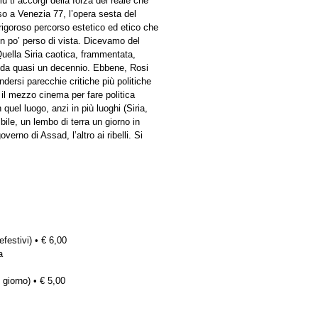
ù ti accorgi della forza del reale che
so a Venezia 77, l’opera sesta del
n rigoroso percorso estetico ed etico che
 po’ perso di vista. Dicevamo del
Quella Siria caotica, frammentata,
o da quasi un decennio. Ebbene, Rosi
ndersi parecchie critiche più politiche
il mezzo cinema per fare politica
quel luogo, anzi in più luoghi (Siria,
bile, un lembo di terra un giorno in
overno di Assad, l’altro ai ribelli. Si
efestivi) • € 6,00
a
 giorno) • € 5,00