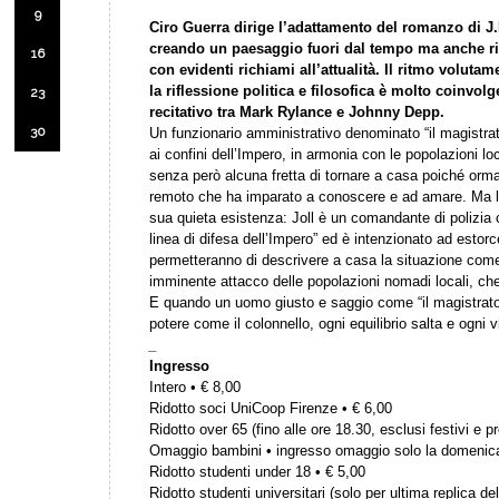
9
Ciro Guerra dirige l’adattamento del romanzo di J
creando un paesaggio fuori dal tempo ma anche ri
16
con evidenti richiami all’attualità. Il ritmo voluta
la riflessione politica e filosofica è molto coinvol
23
recitativo tra Mark Rylance e Johnny Depp.
30
Un funzionario amministrativo denominato “il magistrat
ai confini dell’Impero, in armonia con le popolazioni lo
senza però alcuna fretta di tornare a casa poiché ormai
remoto che ha imparato a conoscere e ad amare. Ma l’ar
sua quieta esistenza: Joll è un comandante di polizia c
linea di difesa dell’Impero” ed è intenzionato ad estorce
permetteranno di descrivere a casa la situazione come
imminente attacco delle popolazioni nomadi locali, che 
E quando un uomo giusto e saggio come “il magistrato”
potere come il colonnello, ogni equilibrio salta e ogni v
_
Ingresso
Intero • € 8,00
Ridotto soci UniCoop Firenze • € 6,00
Ridotto over 65 (fino alle ore 18.30, esclusi festivi e pr
Omaggio bambini • ingresso omaggio solo la domenic
Ridotto studenti under 18 • € 5,00
Ridotto studenti universitari (solo per ultima replica del