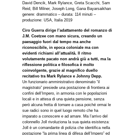
David Dencik, Mark Rylance, Greta Scacchi, Sam
Reid, Bill Milner, Joseph Long, Gana Bayarsaikhan
genere: drammatico – durata: 114 minuti –
produzione: USA, Italia 2019
Ciro Guerra dirige l’adattamento del romanzo di
J.M. Coetzee con mano sicura, creando un
paesaggio fuori dal tempo ma anche
riconoscibile, in epoca coloniale ma con
evidenti richiami all’attualità. Il ritmo
volutamente pacato non andrà giù a tutti, ma la
riflessione politica e filosofica è molto
coinvolgente, grazie al magnifico duello
recitativo tra Mark Rylance e Johnny Depp.
Un funzionario amministrativo denominato “il
magistrato” presiede una postazione di frontiera ai
confini dell’Impero, in armonia con le popolazioni
locali e in attesa di una quieta pensione, senza
però alcuna fretta di tornare a casa poiché ormai le
sue radici sono in quel luogo remoto che ha
imparato a conoscere e ad amare. Ma l’arrivo del
colonnello Joll rivoluziona la sua quieta esistenza:
Joll è un comandante di polizia che identifica nella
postazione “la prima linea di difesa dell’Impero” ed