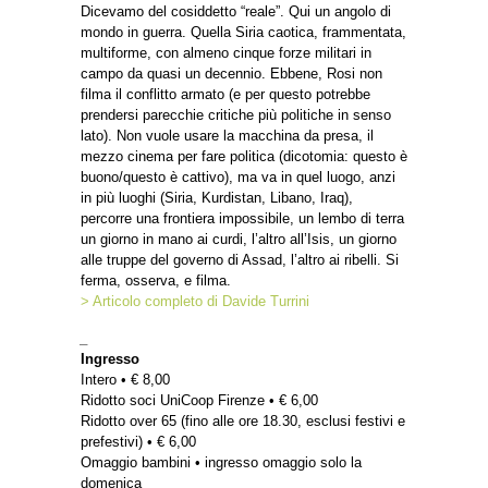
Dicevamo del cosiddetto “reale”. Qui un angolo di
mondo in guerra. Quella Siria caotica, frammentata,
multiforme, con almeno cinque forze militari in
campo da quasi un decennio. Ebbene, Rosi non
filma il conflitto armato (e per questo potrebbe
prendersi parecchie critiche più politiche in senso
lato). Non vuole usare la macchina da presa, il
mezzo cinema per fare politica (dicotomia: questo è
buono/questo è cattivo), ma va in quel luogo, anzi
in più luoghi (Siria, Kurdistan, Libano, Iraq),
percorre una frontiera impossibile, un lembo di terra
un giorno in mano ai curdi, l’altro all’Isis, un giorno
alle truppe del governo di Assad, l’altro ai ribelli. Si
ferma, osserva, e filma.
> Articolo completo di Davide Turrini
_
Ingresso
Intero • € 8,00
Ridotto soci UniCoop Firenze • € 6,00
Ridotto over 65 (fino alle ore 18.30, esclusi festivi e
prefestivi) • € 6,00
Omaggio bambini • ingresso omaggio solo la
domenica