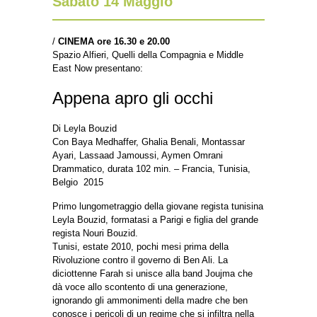
Sabato 14 Maggio
/
CINEMA
ore 16.30 e 20.00
Spazio Alfieri, Quelli della Compagnia e Middle
East Now presentano:
Appena apro gli occhi
Di Leyla Bouzid
Con Baya Medhaffer, Ghalia Benali, Montassar
Ayari, Lassaad Jamoussi, Aymen Omrani
Drammatico, durata 102 min. – Francia, Tunisia,
Belgio 2015
Primo lungometraggio della giovane regista tunisina
Leyla Bouzid, formatasi a Parigi e figlia del grande
regista Nouri Bouzid.
Tunisi, estate 2010, pochi mesi prima della
Rivoluzione contro il governo di Ben Ali. La
diciottenne Farah si unisce alla band Joujma che
dà voce allo scontento di una generazione,
ignorando gli ammonimenti della madre che ben
conosce i pericoli di un regime che si infiltra nella