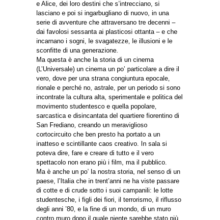
e Alice, dei loro destini che s’intrecciano, si
lasciano e poi si ingarbugliano di nuovo, in una
serie di avventure che attraversano tre decenni –
dai favolosi sessanta ai plasticosi ottanta – e che
incarnano i sogni, le svagatezze, le illusioni e le
sconfitte di una generazione.
Ma questa è anche la storia di un cinema
(L’Universale) un cinema un po’ particolare a dire il
vero, dove per una strana congiuntura epocale,
rionale e perché no, astrale, per un periodo si sono
incontrate la cultura alta, sperimentale e politica del
movimento studentesco e quella popolare,
sarcastica e disincantata del quartiere fiorentino di
San Frediano, creando un meraviglioso
cortocircuito che ben presto ha portato a un
inatteso e scintillante caos creativo. In sala si
poteva dire, fare e creare di tutto e il vero
spettacolo non erano più i film, ma il pubblico.
Ma è anche un po’ la nostra storia, nel senso di un
paese, l’Italia che in trent’anni ne ha viste passare
di cotte e di crude sotto i suoi campanili: le lotte
studentesche, i figli dei fiori, il terrorismo, il riflusso
degli anni ’80, e la fine di un mondo, di un muro
contro muro dopo il quale niente sarebbe stato più