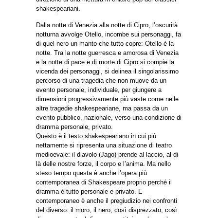
shakespeariani.
Dalla notte di Venezia alla notte di Cipro, l’oscurità
notturna avvolge Otello, incombe sui personaggi, fa
di quel nero un manto che tutto copre: Otello è la
notte. Tra la notte guerresca e amorosa di Venezia
e la notte di pace e di morte di Cipro si compie la
vicenda dei personaggi, si delinea il singolarissimo
percorso di una tragedia che non muove da un
evento personale, individuale, per giungere a
dimensioni progressivamente più vaste come nelle
altre tragedie shakespeariane, ma passa da un
evento pubblico, nazionale, verso una condizione di
dramma personale, privato.
Questo è il testo shakespeariano in cui più
nettamente si ripresenta una situazione di teatro
medioevale: il diavolo (Jago) prende al laccio, al di
là delle nostre forze, il corpo e l’anima. Ma nello
steso tempo questa è anche l’opera più
contemporanea di Shakespeare proprio perché il
dramma è tutto personale e privato. E
contemporaneo è anche il pregiudizio nei confronti
del diverso: il moro, il nero, così disprezzato, così