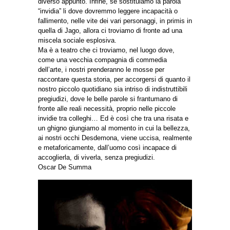
diverso appunto. Infine, se sostituiamo la parola
“invidia” li dove dovremmo leggere incapacità o
fallimento, nelle vite dei vari personaggi, in primis in
quella di Jago, allora ci troviamo di fronte ad una
miscela sociale esplosiva.
Ma è a teatro che ci troviamo, nel luogo dove,
come una vecchia compagnia di commedia
dell’arte, i nostri prenderanno le mosse per
raccontare questa storia, per accorgersi di quanto il
nostro piccolo quotidiano sia intriso di indistruttibili
pregiudizi, dove le belle parole si frantumano di
fronte alle reali necessità, proprio nelle piccole
invidie tra colleghi… Ed è così che tra una risata e
un ghigno giungiamo al momento in cui la bellezza,
ai nostri occhi Desdemona, viene uccisa, realmente
e metaforicamente, dall’uomo così incapace di
accoglierla, di viverla, senza pregiudizi.
Oscar De Summa