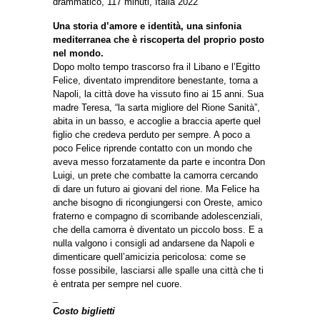
drammatico, 117 minuti, Italia 2022
Una storia d’amore e identità, una sinfonia
mediterranea che è riscoperta del proprio posto
nel mondo.
Dopo molto tempo trascorso fra il Libano e l’Egitto
Felice, diventato imprenditore benestante, torna a
Napoli, la città dove ha vissuto fino ai 15 anni. Sua
madre Teresa, “la sarta migliore del Rione Sanità”,
abita in un basso, e accoglie a braccia aperte quel
figlio che credeva perduto per sempre. A poco a
poco Felice riprende contatto con un mondo che
aveva messo forzatamente da parte e incontra Don
Luigi, un prete che combatte la camorra cercando
di dare un futuro ai giovani del rione. Ma Felice ha
anche bisogno di ricongiungersi con Oreste, amico
fraterno e compagno di scorribande adolescenziali,
che della camorra è diventato un piccolo boss. E a
nulla valgono i consigli ad andarsene da Napoli e
dimenticare quell’amicizia pericolosa: come se
fosse possibile, lasciarsi alle spalle una città che ti
è entrata per sempre nel cuore.
_
Costo biglietti