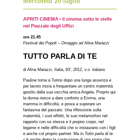
Mercoledì 20 luglio
APRITI CINEMA • il cinema sotto le stelle
nel Piazzale degli Uffizi
ore 21.45
Festival dei Popoli – Omaggio ad Alina Marazzi
TUTTO PARLA DI TE
di Alina Marazzi, Italia, 83′, 2012, v.o. italiano
Pauline torna a Torino dopo una lunga assenza e
per lavoro inizia a frequentare un centro maternità
gestito dalla sua vecchia amica Angela. Proprio qui
la donna riesce a dare conforto a Emma, una
mamma in difficoltà, e prova a superare un
fantasma del passato. Una riflessione sulla
maternità, i suoi effetti, le sue metamorfosi nel
rapporto con se stesse e il proprio corpo, nel
legame e nelle difficoltà che si instaurano con i figli
e anche col proprio partner. Ma in
Tutto parla di te
c’è anche dietro la costruzione di una storia che