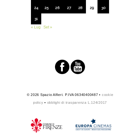
24
25
26
27
28
29
30
31
« Lug
Set »
© 2026 Spazio Alfieri. P.IVA 06340400487 •
cookie
policy
•
obblighi di trasparenza L.124/2017