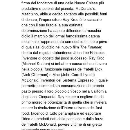
firma del fondatore di una delle Nuove Chiese più
produttive e potenti del pianeta: McDonald’s.
Meschino, abile e dedito soltanto alle possibili fonti
di denaro, l’imprenditore Ray Kroc è lo sciacallo
che con il suo fiuto e la sua ostinata
determinazione ha saputo diffondere a macchia
d’olio il marchio dell’ormai famosissima catena
industriale, rappresentato con occhio critico e privo
di qualsiasi giudizio nel nuovo film
The Founder
,
diretto dal regista statunitense John Lee Hancock.
Inventore di oggetti dal poco successo, Ray Kroc
(Michael Keaton) si imbatte a causa del suo lavoro
nella piccola, funzionale impresa dei fratelli Dick
(Nick Offerman) e Mac (John Carroll Lynch)
McDonald. Inventori del Sistema Espresso, il quale
permette un’immediata consumazione del proprio
pasto presso il loro piccolo chiosco nella California
degli anni Cinquanta, Ray riesce a cogliere fin dal
primo morso le potenzialità di quella che si rivelerà
essere la rivoluzione dell’intero universo dei fast
food, facendo di tutto per ampliare ed esportare
l’idea e i prodotti nati dalla passione e dalla forza
dei fratelli McDonald, povere vittime di un gretto
impresario senza scrupoli.