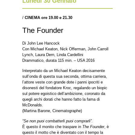
Lunedì 30 Gennaio
/
CINEMA ore 19.00 e 21.30
The Founder
Di John Lee Hancock
Con Michael Keaton, Nick Offerman, John Carroll
Lynch, Laura Dern, Linda Cardellini
Drammatico, durata 115 min. – USA 2016
Interpretato da un Michael Keaton decisamente
sull’onda di questa sua seconda, ottima carriera,
l’attore veste con grande dote i panni ipocriti e
disonesti del fondatore Kroc, regalando un biopic
sul potere egoistico dell’ambizione, coronato da
quegli archi dorati che hanno fatto la fama di
McDonalds.
(Martina Barone, Cinematographe)
“Se non puoi combatterli puoi comprarli”.
È questo il monito che traspare in
The Founder
, è
questo il motto che è diventato con il tempo la