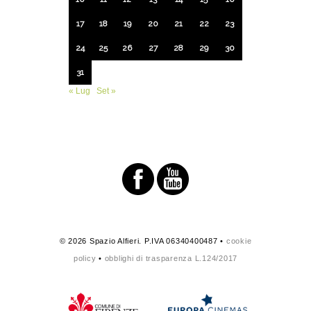
17
18
19
20
21
22
23
24
25
26
27
28
29
30
31
« Lug
Set »
© 2026 Spazio Alfieri. P.IVA 06340400487 •
cookie
policy
•
obblighi di trasparenza L.124/2017