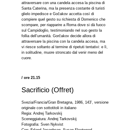
attraversare con una candela accesa la piscina di
Santa Caterina, ma la presenza costante di turisti
glielo impedisce e Gočakov accetta così di
compiere quel gesto su richiesta di Domenico che
scompare, per riapparire a Roma dove si dà fuoco
sul Campidoglio, testimoniando nel suo gesto la
follia dell’umanità. Gorčakov decide allora di
attraversare la piscina con la candela accesa, ma
vi riesce soltanto al termine di ripetuti tentativi: e lì,
in solitudine, muore stroncato dal venir meno del
cuore.
/ ore 21.15
Sacrificio (Offret)
Svezia/Francia/Gran Bretagna, 1986, 143’, versione
originale con sottotitoli in italiano
Regia: Andrej Tarkovskij
Sceneggiatura: Andrej Tarkovskij
Fotografia: Sven Nykvist
Con: Erland Josephson, Susan Fleetwood