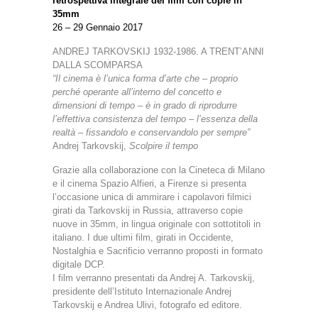
retrospettiva integrale dei film con copie in
35mm
26 – 29 Gennaio 2017
ANDREJ TARKOVSKIJ 1932-1986. A TRENT’ANNI
DALLA SCOMPARSA
“Il cinema è l’unica forma d’arte che – proprio
perché operante all’interno del concetto e
dimensioni di tempo – è in grado di riprodurre
l’effettiva consistenza del tempo – l’essenza della
realtà – fissandolo e conservandolo per sempre”
Andrej Tarkovskij,
Scolpire il tempo
Grazie alla collaborazione con la Cineteca di Milano
e il cinema Spazio Alfieri, a Firenze si presenta
l’occasione unica di ammirare i capolavori filmici
girati da Tarkovskij in Russia, attraverso copie
nuove in 35mm, in lingua originale con sottotitoli in
italiano. I due ultimi film, girati in Occidente,
Nostalghia e Sacrificio verranno proposti in formato
digitale DCP.
I film verranno presentati da Andrej A. Tarkovskij,
presidente dell’Istituto Internazionale Andrej
Tarkovskij e Andrea Ulivi, fotografo ed editore.