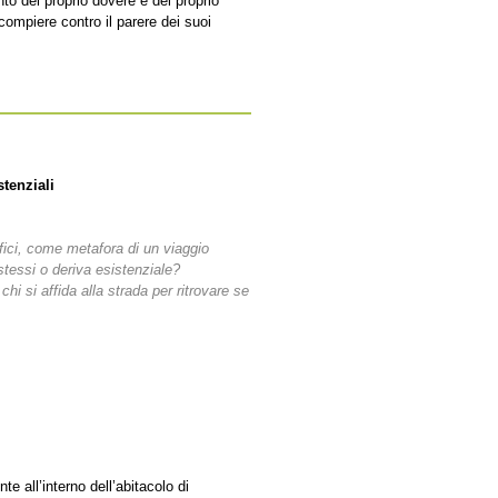
o del proprio dovere e del proprio
compiere contro il parere dei suoi
tenziali
fici, come metafora di un viaggio
stessi o deriva esistenziale?
hi si affida alla strada per ritrovare se
te all’interno dell’abitacolo di