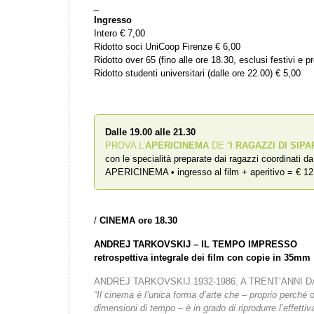
_
Ingresso
Intero € 7,00
Ridotto soci UniCoop Firenze € 6,00
Ridotto over 65 (fino alle ore 18.30, esclusi festivi e pr
Ridotto studenti universitari (dalle ore 22.00) € 5,00
Dalle 19.00 alle 21.30
PROVA L’
APERICINEMA
DE “
I RAGAZZI DI SIPA
con le specialità preparate dai ragazzi coordinati d
APERICINEMA • ingresso al film + aperitivo = € 12
/
CINEMA ore 18.30
ANDREJ TARKOVSKIJ – IL TEMPO IMPRESSO
retrospettiva integrale dei film con copie in 35mm
ANDREJ TARKOVSKIJ 1932-1986. A TRENT’ANNI
“Il cinema è l’unica forma d’arte che – proprio perché o
dimensioni di tempo – è in grado di riprodurre l’effett