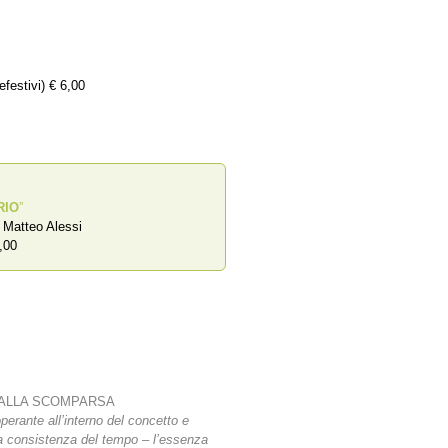
efestivi) € 6,00
RIO
”
a Matteo Alessi
,00
 DALLA SCOMPARSA
perante all’interno del concetto e
iva consistenza del tempo – l’essenza