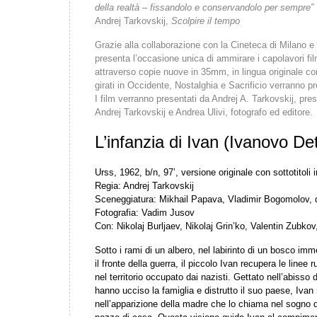
della realtà – fissandolo e conservandolo per sempre”
Andrej Tarkovskij,
Scolpire il tempo
Grazie alla collaborazione con la Cineteca di Milano e 
presenta l’occasione unica di ammirare i capolavori film
attraverso copie nuove in 35mm, in lingua originale con s
girati in Occidente, Nostalghia e Sacrificio verranno pr
I film verranno presentati da Andrej A. Tarkovskij, presi
Andrej Tarkovskij e Andrea Ulivi, fotografo ed editore.
L’infanzia di Ivan (Ivanovo De
Urss, 1962, b/n, 97’, versione originale con sottotitoli i
Regia: Andrej Tarkovskij
Sceneggiatura: Mikhail Papava, Vladimir Bogomolov, 
Fotografia: Vadim Jusov
Con: Nikolaj Burljaev, Nikolaj Grin’ko, Valentin Zubkov
Sotto i rami di un albero, nel labirinto di un bosco i
il fronte della guerra, il piccolo Ivan recupera le line
nel territorio occupato dai nazisti. Gettato nell’abisso
hanno ucciso la famiglia e distrutto il suo paese, Ivan r
nell’apparizione della madre che lo chiama nel sogno d