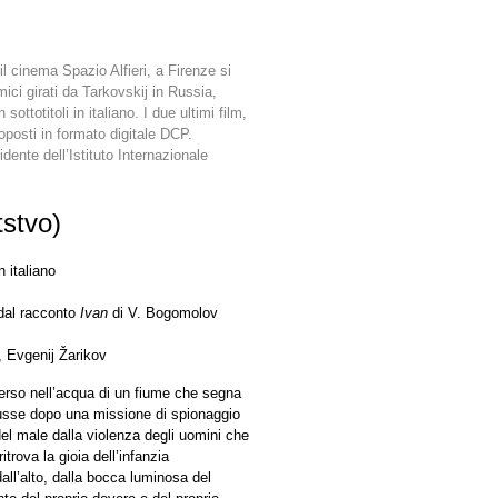
il cinema Spazio Alfieri, a Firenze si
ici girati da Tarkovskij in Russia,
ottotitoli in italiano. I due ultimi film,
oposti in formato digitale DCP.
dente dell’Istituto Internazionale
tstvo)
n italiano
dal racconto
Ivan
di V. Bogomolov
, Evgenij Žarikov
mmerso nell’acqua di un fiume che segna
e russe dopo una missione di spionaggio
 del male dalla violenza degli uomini che
itrova la gioia dell’infanzia
all’alto, dalla bocca luminosa del