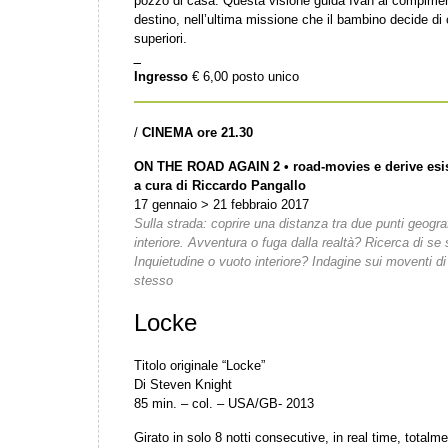
pozzo di casa. Questa visione guida Ivan al compiment
destino, nell’ultima missione che il bambino decide di 
superiori.
_
Ingresso
€ 6,00 posto unico
/
CINEMA ore 21.30
ON THE ROAD AGAIN 2 • road-movies e derive esis
a cura di Riccardo Pangallo
17 gennaio > 21 febbraio 2017
Sulla strada: coprire una distanza tra due punti geogra
interiore. Avventura o fuga dalla realtà? Ricerca di se 
Inquietudine o vuoto interiore? Indagine sui moventi di c
stesso
Locke
Titolo originale “Locke”
Di Steven Knight
85 min. – col. – USA/GB- 2013
Girato in solo 8 notti consecutive, in real time, totalmen