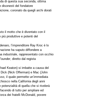
nda di questa sua seconda, ottima
 e disonesti del fondatore
izione, coronato da quegli archi dorati
sto il motto che è diventato con il
 più produttive e potenti del
i denaro, l’imprenditore Ray Kroc è lo
inazione ha saputo diffondere a
a industriale, rappresentato con occhio
Founder
, diretto dal regista
hael Keaton) si imbatte a causa del
lli Dick (Nick Offerman) e Mac (John
sso, il quale permette un’immediata
hiosco nella California degli anni
potenzialità di quella che si rivelerà
, facendo di tutto per ampliare ed
 forza dei fratelli McDonald, povere