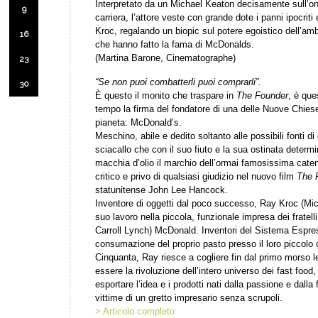
Interpretato da un Michael Keaton decisamente sull’o
9
carriera, l’attore veste con grande dote i panni ipocriti
Kroc, regalando un biopic sul potere egoistico dell’amb
16
che hanno fatto la fama di McDonalds.
(Martina Barone, Cinematographe)
23
“Se non puoi combatterli puoi comprarli”.
30
È questo il monito che traspare in
The Founder
, è que
tempo la firma del fondatore di una delle Nuove Chiese
pianeta: McDonald’s.
Meschino, abile e dedito soltanto alle possibili fonti d
sciacallo che con il suo fiuto e la sua ostinata determ
macchia d’olio il marchio dell’ormai famosissima caten
critico e privo di qualsiasi giudizio nel nuovo film
The 
statunitense John Lee Hancock.
Inventore di oggetti dal poco successo, Ray Kroc (Mic
suo lavoro nella piccola, funzionale impresa dei frate
Carroll Lynch) McDonald. Inventori del Sistema Espre
consumazione del proprio pasto presso il loro piccolo c
Cinquanta, Ray riesce a cogliere fin dal primo morso le 
essere la rivoluzione dell’intero universo dei fast food
esportare l’idea e i prodotti nati dalla passione e dalla
vittime di un gretto impresario senza scrupoli.
> Articolo completo