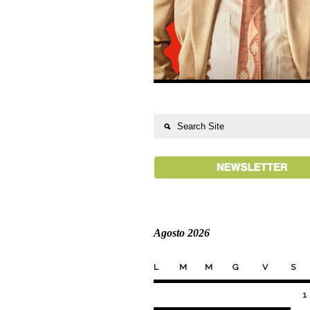
Agosto 2026
L
M
M
G
V
S
1