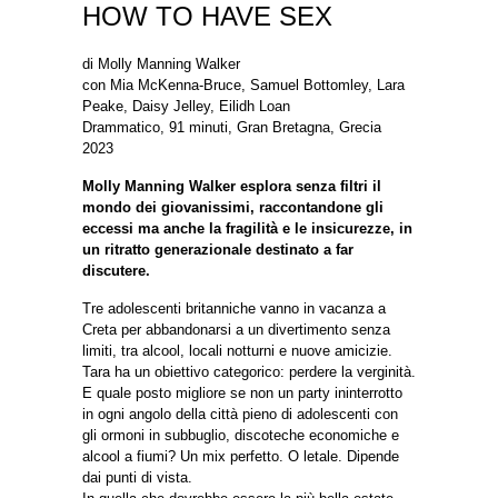
HOW TO HAVE SEX
di Molly Manning Walker
con Mia McKenna-Bruce, Samuel Bottomley, Lara
Peake, Daisy Jelley, Eilidh Loan
Drammatico, 91 minuti, Gran Bretagna, Grecia
2023
Molly Manning Walker esplora senza filtri il
mondo dei giovanissimi, raccontandone gli
eccessi ma anche la fragilità e le insicurezze, in
un ritratto generazionale destinato a far
discutere.
Tre adolescenti britanniche vanno in vacanza a
Creta per abbandonarsi a un divertimento senza
limiti, tra alcool, locali notturni e nuove amicizie.
Tara ha un obiettivo categorico: perdere la verginità.
E quale posto migliore se non un party ininterrotto
in ogni angolo della città pieno di adolescenti con
gli ormoni in subbuglio, discoteche economiche e
alcool a fiumi? Un mix perfetto. O letale. Dipende
dai punti di vista.