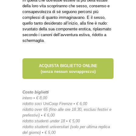
In quella che dovrebbe essere la più bella estate
della loro vita scopriranno che sesso, consenso e
consapevolezza di sé seguono percorsi più
complessi di quanto immaginavano. E il sesso,
quello tanto desiderato all’inizio, alla fine è nudo:
svuotato della sua componente erotica, riplasmato
secondo i canoni dell’avventura estiva, ridotto a
schermaglia.
ACQUISTA BIGLIETTO ONLINE
(senza nessun sovrapprezzo)
Costo biglietti
intero • € 8,00
ridotto soci UniCoop Firenze • € 6,00
ridotto over 65 (fino alle ore 18.30, esclusi festivi e
prefestivi) • € 6,00
ridotto studenti under 18 • € 5,00
ridotto studenti universitari (solo per ultima replica
del giorno) • € 5,00