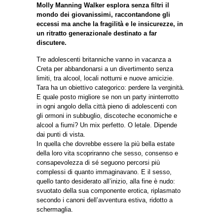
Molly Manning Walker esplora senza filtri il
mondo dei giovanissimi, raccontandone gli
eccessi ma anche la fragilità e le insicurezze, in
un ritratto generazionale destinato a far
discutere.
Tre adolescenti britanniche vanno in vacanza a
Creta per abbandonarsi a un divertimento senza
limiti, tra alcool, locali notturni e nuove amicizie.
Tara ha un obiettivo categorico: perdere la verginità.
E quale posto migliore se non un party ininterrotto
in ogni angolo della città pieno di adolescenti con
gli ormoni in subbuglio, discoteche economiche e
alcool a fiumi? Un mix perfetto. O letale. Dipende
dai punti di vista.
In quella che dovrebbe essere la più bella estate
della loro vita scopriranno che sesso, consenso e
consapevolezza di sé seguono percorsi più
complessi di quanto immaginavano. E il sesso,
quello tanto desiderato all’inizio, alla fine è nudo:
svuotato della sua componente erotica, riplasmato
secondo i canoni dell’avventura estiva, ridotto a
schermaglia.