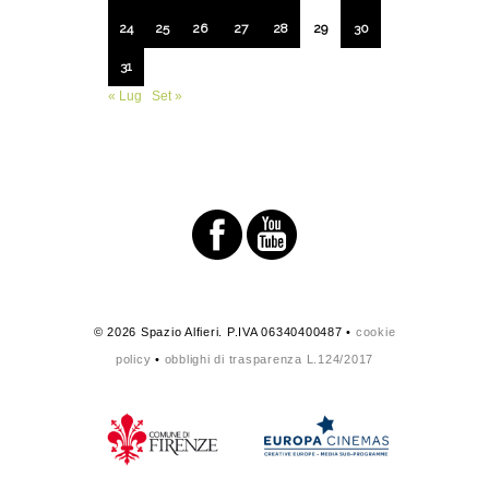
24
25
26
27
28
29
30
31
« Lug
Set »
© 2026 Spazio Alfieri. P.IVA 06340400487 •
cookie
policy
•
obblighi di trasparenza L.124/2017