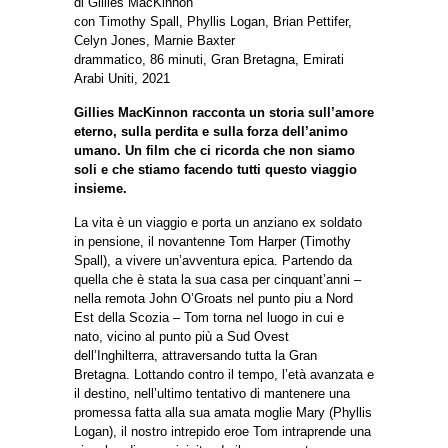
di Gillies MacKinnon
con Timothy Spall, Phyllis Logan, Brian Pettifer,
Celyn Jones, Marnie Baxter
drammatico, 86 minuti, Gran Bretagna, Emirati
Arabi Uniti, 2021
Gillies MacKinnon racconta un storia sull’amore
eterno, sulla perdita e sulla forza dell’animo
umano. Un film che ci ricorda che non siamo
soli e che stiamo facendo tutti questo viaggio
insieme.
La vita è un viaggio e porta un anziano ex soldato
in pensione, il novantenne Tom Harper (Timothy
Spall), a vivere un’avventura epica. Partendo da
quella che è stata la sua casa per cinquant’anni –
nella remota John O’Groats nel punto piu a Nord
Est della Scozia – Tom torna nel luogo in cui e
nato, vicino al punto più a Sud Ovest
dell’Inghilterra, attraversando tutta la Gran
Bretagna. Lottando contro il tempo, l’età avanzata e
il destino, nell’ultimo tentativo di mantenere una
promessa fatta alla sua amata moglie Mary (Phyllis
Logan), il nostro intrepido eroe Tom intraprende una