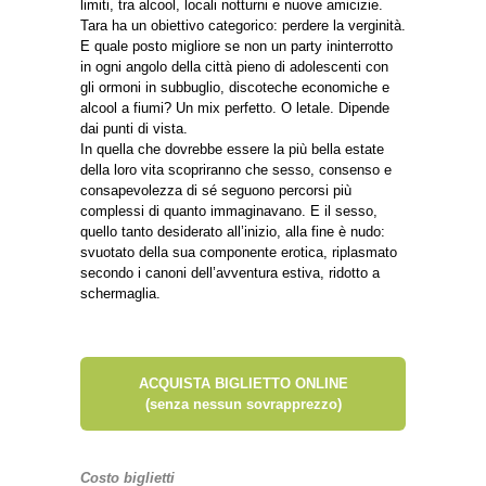
limiti, tra alcool, locali notturni e nuove amicizie.
Tara ha un obiettivo categorico: perdere la verginità.
E quale posto migliore se non un party ininterrotto
in ogni angolo della città pieno di adolescenti con
gli ormoni in subbuglio, discoteche economiche e
alcool a fiumi? Un mix perfetto. O letale. Dipende
dai punti di vista.
In quella che dovrebbe essere la più bella estate
della loro vita scopriranno che sesso, consenso e
consapevolezza di sé seguono percorsi più
complessi di quanto immaginavano. E il sesso,
quello tanto desiderato all’inizio, alla fine è nudo:
svuotato della sua componente erotica, riplasmato
secondo i canoni dell’avventura estiva, ridotto a
schermaglia.
ACQUISTA BIGLIETTO ONLINE
(senza nessun sovrapprezzo)
Costo biglietti