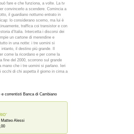
può fare e che funziona, a volte. La tv
e per convincerlo a scendere. Comincia a
otto, il guardiano notturno entrato in
ndicap: lo considerano scemo, ma lui è
nuamente, traffica coi transistor e con
toria d’Italia. Intercetta i discorsi dei
empie un cartone di merendine e
tto in una notte: i tre uomini si
intanto, il destino più grande. Il
 per come la ricordano e per come la
la fine del 2000, scorrono sul grande
a mano che i tre uomini si parlano. Ieri
i occhi di chi aspetta il giorno in cima a
e e correntisti Banca di Cambiano
RIO
”
a Matteo Alessi
,00