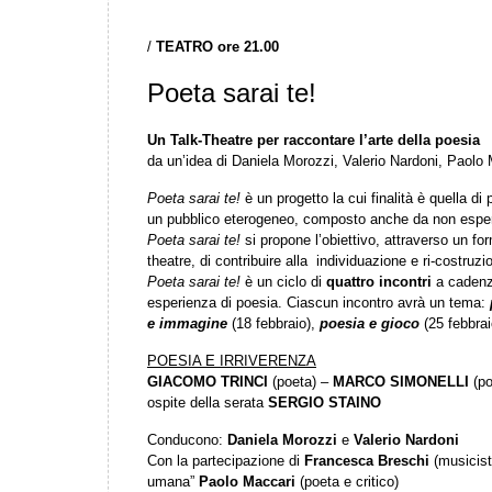
/
TEATRO ore 21.00
Poeta sarai te!
Un Talk-Theatre per raccontare l’arte della poesia
da un’idea di Daniela Morozzi, Valerio Nardoni, Paolo 
Poeta sarai te!
è un progetto la cui finalità è quella d
un pubblico eterogeneo, composto anche da non esper
Poeta sarai te!
si propone l’obiettivo, attraverso un fo
theatre, di contribuire alla individuazione e ri-costruz
Poeta sarai te!
è un ciclo di
quattro incontri
a cadenza
esperienza di poesia. Ciascun incontro avrà un tema:
e immagine
(18 febbraio),
poesia e gioco
(25 febbrai
POESIA E IRRIVERENZA
GIACOMO TRINCI
(poeta) –
MARCO SIMONELLI
(po
ospite della serata
SERGIO STAINO
Conducono:
Daniela Morozzi
e
Valerio Nardoni
Con la partecipazione di
Francesca Breschi
(musicist
umana”
Paolo Maccari
(poeta e critico)