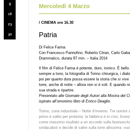
9
Mercoledì 4 Marzo
16
/ CINEMA ore 16.30
23
Patria
30
Di Felice Farina
Con Francesco Pannofino, Roberto Citran, Carlo Gabar
Drammatico, durata 87 min. – Italia 2014
Il film di Felice Farina è potente, duro, ironico. È bello. 
sempre a tono, la fotografia di Torino chirurgica, i dial
poi per quanto dura possa essere la storia che si vive 
torre, anche di notte – allora non si è soli. E quando n
sua strada e ripartire.
Presentato alle Giornate degli Autori alla Mostra del 
ispirato all’omonimo libro di Enrico Deaglio.
Torino, zona industriale – Notte d’inverno. Tre uomini so
primo è salito per protesta: la fabbrica è in crisi, licen
come massimo risultato a un accordo sulla buonuscita
sindacalisti e decide di salire sulla torre altissima: vuol