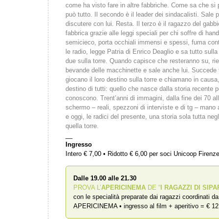
come ha visto fare in altre fabbriche. Come sa che si 
può tutto. Il secondo è il leader dei sindacalisti. Sal
discutere con lui. Resta. Il terzo è il ragazzo del gabbi
fabbrica grazie alle leggi speciali per chi soffre di ha
semicieco, porta occhiali immensi e spessi, fuma conti
le radio, legge Patria di Enrico Deaglio e sa tutto sulla s
due sulla torre. Quando capisce che resteranno su, ri
bevande delle macchinette e sale anche lui. Succede tu
giocano il loro destino sulla torre e chiamano in causa, 
destino di tutti: quello che nasce dalla storia recente
conoscono. Trent’anni di immagini, dalla fine dei 70 al
schermo – reali, spezzoni di interviste e di tg – mano 
e oggi, le radici del presente, una storia sola tutta negl
quella torre.
__
Ingresso
Intero € 7,00 • Ridotto € 6,00 per soci Unicoop Firenz
Dalle 19.00 alle 21.30
PROVA L’
APERICINEMA
DE “
I RAGAZZI DI SIPA
con le specialità preparate dai ragazzi coordinati d
APERICINEMA • ingresso al film + aperitivo = € 12