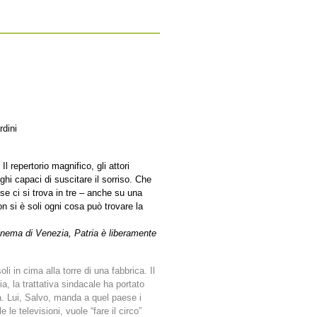
dini
Il repertorio magnifico, gli attori
oghi capaci di suscitare il sorriso. Che
se ci si trova in tre – anche su una
on si è soli ogni cosa può trovare la
Cinema di Venezia, Patria è liberamente
li in cima alla torre di una fabbrica. Il
zia, la trattativa sindacale ha portato
. Lui, Salvo, manda a quel paese i
e le televisioni, vuole “fare il circo”