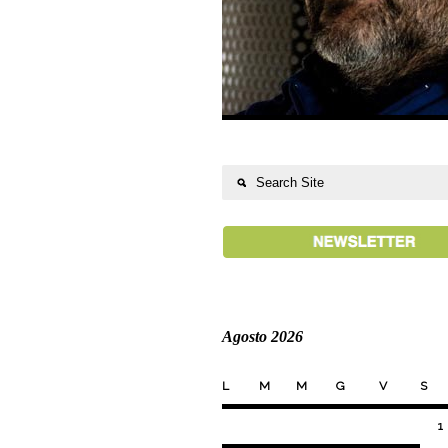
Agosto 2026
L
M
M
G
V
S
1