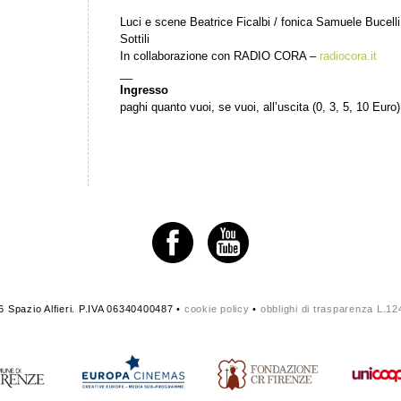
Luci e scene Beatrice Ficalbi / fonica Samuele Bucelli
Sottili
In collaborazione con RADIO CORA –
radiocora.it
__
Ingresso
paghi quanto vuoi, se vuoi, all’uscita (0, 3, 5, 10 Euro)
 Spazio Alfieri. P.IVA 06340400487 •
cookie policy
•
obblighi di trasparenza L.1