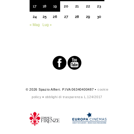
17
18
19
20
21
22
23
24
25
26
27
28
29
30
« Mag
Lug »
© 2026 Spazio Alfieri. P.IVA 06340400487 •
cookie
policy
•
obblighi di trasparenza L.124/2017