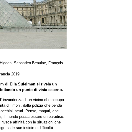
 Higden, Sebastien Beaulac, François
rancia 2019
ilm di Elia Suleiman si rivela un
adottando un punto di vista esterno.
dall’ invandenza di un vicino che occupa
ta di limoni, dalla polizia che benda
occhiali scuri. Pensa, magari, che
oni, il mondo possa essere un paradiso.
invece affinità con le situazioni che
ogo ha le sue insidie e difficoltà.