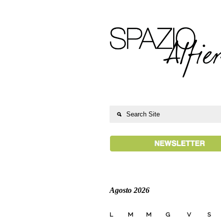
Agosto 2026
L
M
M
G
V
S