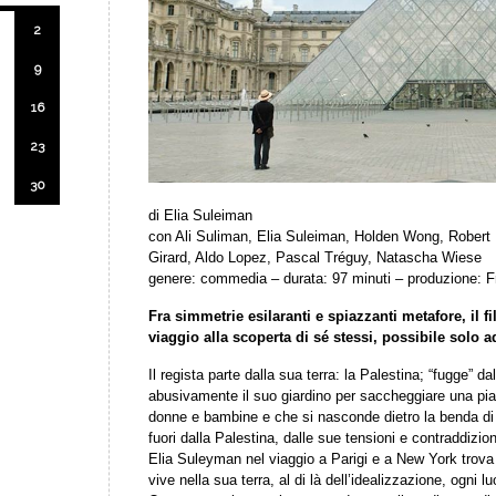
2
9
16
23
30
di Elia Suleiman
con Ali Suliman, Elia Suleiman, Holden Wong, Robert
Girard, Aldo Lopez, Pascal Tréguy, Natascha Wiese
genere: commedia – durata: 97 minuti – produzione: F
Fra simmetrie esilaranti e spiazzanti metafore, il f
viaggio alla scoperta di sé stessi, possibile solo 
Il regista parte dalla sua terra: la Palestina; “fugge” 
abusivamente il suo giardino per saccheggiare una pian
donne e bambine e che si nasconde dietro la benda di 
fuori dalla Palestina, dalle sue tensioni e contraddizi
Elia Suleyman nel viaggio a Parigi e a New York trova 
vive nella sua terra, al di là dell’idealizzazione, ogni lu