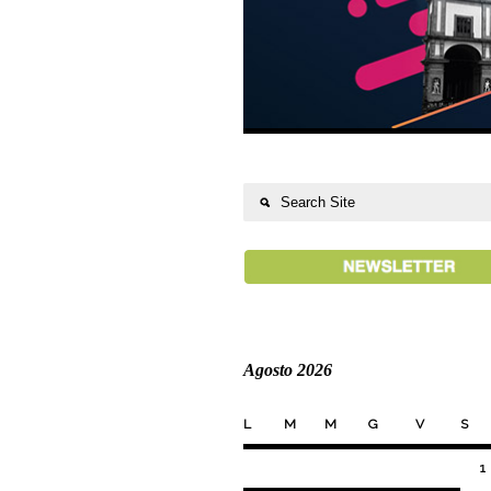
Agosto 2026
L
M
M
G
V
S
1