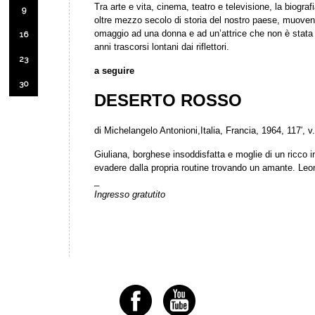
Tra arte e vita, cinema, teatro e televisione, la biograf
9
oltre mezzo secolo di storia del nostro paese, muovendo
omaggio ad una donna e ad un’attrice che non è stata 
16
anni trascorsi lontani dai riflettori.
23
a seguire
30
DESERTO ROSSO
di Michelangelo Antonioni,Italia, Francia, 1964, 117′, v.
Giuliana, borghese insoddisfatta e moglie di un ricco i
evadere dalla propria routine trovando un amante. Leone
_
Ingresso gratutito