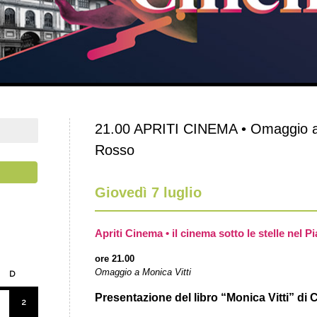
21.00 APRITI CINEMA • Omaggio a 
Rosso
Giovedì 7 luglio
Apriti Cinema • il cinema sotto le stelle nel Pi
ore 21.00
Omaggio a Monica Vitti
D
Presentazione del libro “Monica Vitti” di C
2