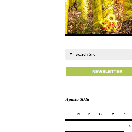
Agosto 2026
L
M
M
G
V
S
1