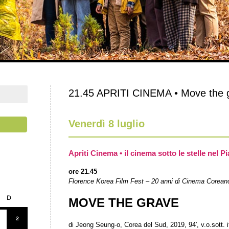
21.45 APRITI CINEMA • Move the 
Venerdì 8 luglio
Apriti Cinema • il cinema sotto le stelle nel Pi
ore 21.45
Florence Korea Film Fest – 20 anni di Cinema Corean
D
MOVE THE GRAVE
2
di Jeong Seung-o, Corea del Sud, 2019, 94′, v.o.sott. i