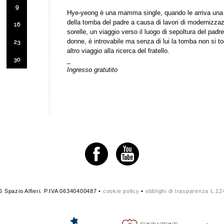
9
Hye-yeong è una mamma single, quando le arriva una l
della tomba del padre a causa di lavori di modernizzazi
16
sorelle, un viaggio verso il luogo di sepoltura del padr
donne, è introvabile ma senza di lui la tomba non si to
23
altro viaggio alla ricerca del fratello.
30
_
Ingresso gratutito
 Spazio Alfieri. P.IVA 06340400487 •
cookie policy
•
obblighi di trasparenza L.1