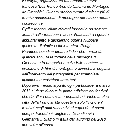
Exbrayat, organizzatore del famoso festival
francese “Les Rencontres du Cinema de Montagne
de Grenoble”. Questo storico evento riunisce più di
tremila appassionati di montagna per cinque serate
consecutive.
Cyril e Manon, allora giovani laureati e da sempre
amanti della montagna, sono affascinati da questo
appuntamento e desiderano poter sviluppare
qualcosa di simile nella loro città: Parigi.
Prendono quindi in prestito l’idea che, ormai da
quindici anni, fa la fortuna della rassegna di
Grenoble e la trasportano nella Ville Lumière: la
proiezione di film di montagna e avventura, seguita
dall’intervento dei protagonisti per scambiare
opinioni e condividere emozioni.
Dopo aver messo a punto ogni particolare, a marzo
2013 si tiene dunque la prima edizione del festival
che da allora cominicia a espandersi anche in altre
città della Francia. Ma questo è solo l’inizio e il
festival negli anni succesivi si espande ai paesi
europei francofoni, anglofoni, Scandinavia,
Germania… Siamo in Italia dall’autunno del 2018,
due volte all’anno!