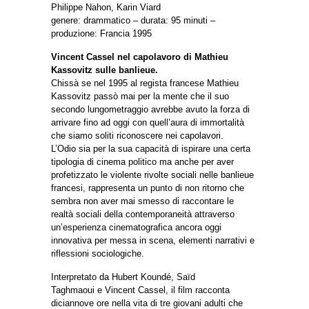
Philippe Nahon, Karin Viard
genere: drammatico – durata: 95 minuti –
produzione: Francia 1995
Vincent Cassel nel capolavoro di Mathieu
Kassovitz sulle banlieue.
Chissà se nel 1995 al regista francese Mathieu
Kassovitz passò mai per la mente che il suo
secondo lungometraggio avrebbe avuto la forza di
arrivare fino ad oggi con quell’aura di immortalità
che siamo soliti riconoscere nei capolavori.
L’Odio sia per la sua capacità di ispirare una certa
tipologia di cinema politico ma anche per aver
profetizzato le violente rivolte sociali nelle banlieue
francesi, rappresenta un punto di non ritorno che
sembra non aver mai smesso di raccontare le
realtà sociali della contemporaneità attraverso
un’esperienza cinematografica ancora oggi
innovativa per messa in scena, elementi narrativi e
riflessioni sociologiche.
Interpretato da Hubert Koundé, Saïd
Taghmaoui e Vincent Cassel, il film racconta
diciannove ore nella vita di tre giovani adulti che