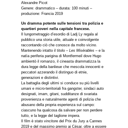
Alexandre Picot
Genere: drammatico – durata: 100 minuti –
produzione: Francia 2019
Un dramma potente sulle tensioni tra polizia e
quartieri poveri nella capitale francese.
Il lungometraggio d’esordio di Ladj Ly regala al
pubblico una storia utile, attuale e coinvolgente
raccontando ciò che conosce da molto vicino.
Mantenendo intatto il titolo
– Les Misérables –
e la
natìa periferia parigina di Montfermeil dove Hugo
ambientò il romanzo, il cineasta drammatizza la
dura legge della banlieue che mescola innocenti e
peccatori azzerando il distinguo di etnie,
generazioni e distintivi.
La battaglia degli ultimi si conduce su più livelli
umani e micro-territoriali fra gangster, sindaci auto
designati, imam, gitani, sudditanze di svariata
provenienza e naturalmente agenti di polizia che
abusano della propria esperienza sul campo:
ciascuno ha qualcosa da salvare per non perdere
tutto, e la legge del taglione impera.
Il film è stato vincitore del Prix du Jury a Cannes
2019 e del massimo premio ai César, oltre a essere