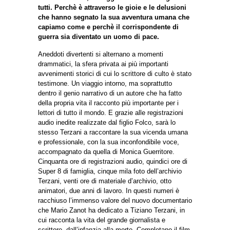
tutti. Perchè è attraverso le gioie e le delusioni
che hanno segnato la sua avventura umana che
capiamo come e perchè il corrispondente di
guerra sia diventato un uomo di pace.
Aneddoti divertenti si alternano a momenti
drammatici, la sfera privata ai più importanti
avvenimenti storici di cui lo scrittore di culto è stato
testimone. Un viaggio intorno, ma soprattutto
dentro il genio narrativo di un autore che ha fatto
della propria vita il racconto più importante per i
lettori di tutto il mondo. E grazie alle registrazioni
audio inedite realizzate dal figlio Folco, sarà lo
stesso Terzani a raccontare la sua vicenda umana
e professionale, con la sua inconfondibile voce,
accompagnato da quella di Monica Guerritore.
Cinquanta ore di registrazioni audio, quindici ore di
Super 8 di famiglia, cinque mila foto dell’archivio
Terzani, venti ore di materiale d’archivio, otto
animatori, due anni di lavoro. In questi numeri è
racchiuso l’immenso valore del nuovo documentario
che Mario Zanot ha dedicato a Tiziano Terzani, in
cui racconta la vita del grande giornalista e
scrittore, dall’infanzia alla morte. Completano il film