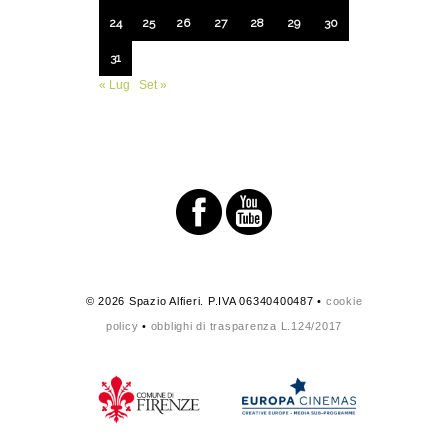
24
25
26
27
28
29
30
31
« Lug
Set »
© 2026 Spazio Alfieri. P.IVA 06340400487 •
cookie
policy
•
obblighi di trasparenza L.124/2017