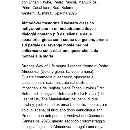
con Ethan Hawke, Pedro Pascal, Manu Ríos,
Pedro Casablanc, Sara Sálamo.
western, 31 minuti, Spagna 2023
Almodóvar trasforma il western classico
hollywoodiano in un melodramma dove i
dialoghi contano più dei silenzi e delle
sparatorie, gioca con i codici del genere, preme
sul pedale del revenge movie per poi
soffermarsi sulla relazione queer che fa da
motore alla storia.
Strange Way of Life segna il grande ritorno di Pedro
Almodóvar (Dolor y gloria, La voce umana).
Questa commedia queer sexy, spassosa e
appassionata, caratterizzata dal solito stile
impeccabile del regista, vede Ethan Hawke (First
Reformed, Trilogia di Before) e Pedro Pascal (The
Last of Us, The Mandalorian) nei panni di due
cowboy, pistoleri ed ex amanti che, tra tenerezza e
colpi di scena, si ritrovano dopo venticinque anni.
Presentato in anteprima al Festival del Cinema di
Cannes del 2023, questo secondo cortometraggio
in lingua inglese di Almodóvar ci regala una regia