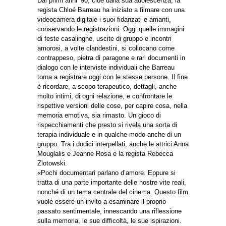
Dai primi anni ’90, cioè dalla sua adolescenza, la
regista Chloé Barreau ha iniziato a filmare con una
videocamera digitale i suoi fidanzati e amanti,
conservando le registrazioni. Oggi quelle immagini
di feste casalinghe, uscite di gruppo e incontri
amorosi, a volte clandestini, si collocano come
contrappeso, pietra di paragone e rari documenti in
dialogo con le interviste individuali che Barreau
torna a registrare oggi con le stesse persone. Il fine
è ricordare, a scopo terapeutico, dettagli, anche
molto intimi, di ogni relazione, e confrontare le
rispettive versioni delle cose, per capire cosa, nella
memoria emotiva, sia rimasto. Un gioco di
rispecchiamenti che presto si rivela una sorta di
terapia individuale e in qualche modo anche di un
gruppo. Tra i dodici interpellati, anche le attrici Anna
Mouglalis e Jeanne Rosa e la regista Rebecca
Zlotowski.
«Pochi documentari parlano d’amore. Eppure si
tratta di una parte importante delle nostre vite reali,
nonché di un tema centrale del cinema. Questo film
vuole essere un invito a esaminare il proprio
passato sentimentale, innescando una riflessione
sulla memoria, le sue difficoltà, le sue ispirazioni.