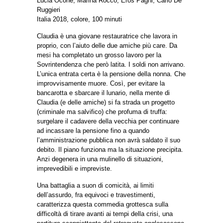
Lucia Ocone, Marina Rocco, Eros Pagni, Carlo De
Ruggieri
Italia 2018, colore, 100 minuti
Claudia è una giovane restauratrice che lavora in
proprio, con l’aiuto delle due amiche più care. Da
mesi ha completato un grosso lavoro per la
Sovrintendenza che però latita. I soldi non arrivano.
L’unica entrata certa è la pensione della nonna. Che
improvvisamente muore. Così, per evitare la
bancarotta e sbarcare il lunario, nella mente di
Claudia (e delle amiche) si fa strada un progetto
(criminale ma salvifico) che profuma di truffa:
surgelare il cadavere della vecchia per continuare
ad incassare la pensione fino a quando
l’amministrazione pubblica non avrà saldato il suo
debito. Il piano funziona ma la situazione precipita.
Anzi degenera in una mulinello di situazioni,
imprevedibili e impreviste.
Una battaglia a suon di comicità, ai limiti
dell’assurdo, fra equivoci e travestimenti,
caratterizza questa commedia grottesca sulla
difficoltà di tirare avanti ai tempi della crisi, una