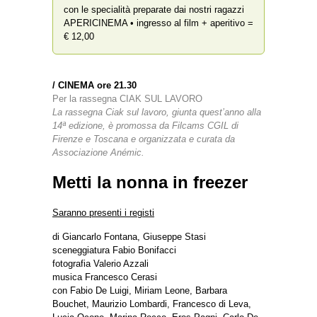
con le specialità preparate dai nostri ragazzi
APERICINEMA • ingresso al film + aperitivo =
€ 12,00
/
CINEMA ore 21
.30
Per la rassegna CIAK SUL LAVORO
La rassegna Ciak sul lavoro, giunta quest’anno alla
14ª edizione, è promossa da Filcams CGIL di
Firenze e Toscana e organizzata e curata da
Associazione Anémic.
Metti la nonna in freezer
Saranno presenti i registi
di Giancarlo Fontana, Giuseppe Stasi
sceneggiatura Fabio Bonifacci
fotografia Valerio Azzali
musica Francesco Cerasi
con Fabio De Luigi, Miriam Leone, Barbara
Bouchet, Maurizio Lombardi, Francesco di Leva,