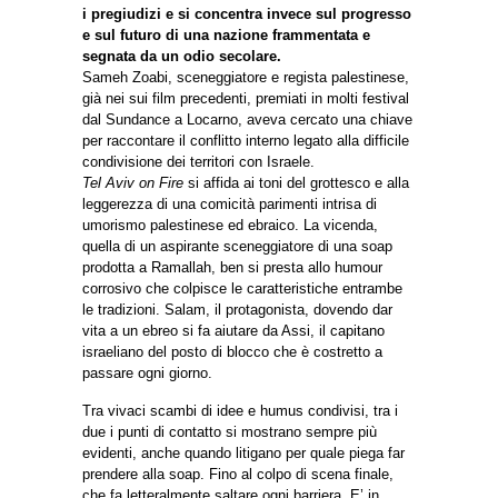
i pregiudizi e si concentra invece sul progresso
e sul futuro di una nazione frammentata e
segnata da un odio secolare.
Sameh Zoabi, sceneggiatore e regista palestinese,
già nei sui film precedenti, premiati in molti festival
dal Sundance a Locarno, aveva cercato una chiave
per raccontare il conflitto interno legato alla difficile
condivisione dei territori con Israele.
Tel Aviv on Fire
si affida ai toni del grottesco e alla
leggerezza di una comicità parimenti intrisa di
umorismo palestinese ed ebraico. La vicenda,
quella di un aspirante sceneggiatore di una soap
prodotta a Ramallah, ben si presta allo humour
corrosivo che colpisce le caratteristiche entrambe
le tradizioni. Salam, il protagonista, dovendo dar
vita a un ebreo si fa aiutare da Assi, il capitano
israeliano del posto di blocco che è costretto a
passare ogni giorno.
Tra vivaci scambi di idee e humus condivisi, tra i
due i punti di contatto si mostrano sempre più
evidenti, anche quando litigano per quale piega far
prendere alla soap. Fino al colpo di scena finale,
che fa letteralmente saltare ogni barriera. E’ in