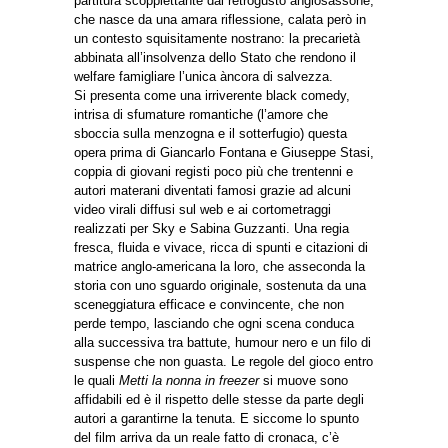
partitura scoppiettante dal retrogusto anglosassone,
che nasce da una amara riflessione, calata però in
un contesto squisitamente nostrano: la precarietà
abbinata all’insolvenza dello Stato che rendono il
welfare famigliare l’unica àncora di salvezza.
Si presenta come una irriverente black comedy,
intrisa di sfumature romantiche (l’amore che
sboccia sulla menzogna e il sotterfugio) questa
opera prima di Giancarlo Fontana e Giuseppe Stasi,
coppia di giovani registi poco più che trentenni e
autori materani diventati famosi grazie ad alcuni
video virali diffusi sul web e ai cortometraggi
realizzati per Sky e Sabina Guzzanti. Una regia
fresca, fluida e vivace, ricca di spunti e citazioni di
matrice anglo-americana la loro, che asseconda la
storia con uno sguardo originale, sostenuta da una
sceneggiatura efficace e convincente, che non
perde tempo, lasciando che ogni scena conduca
alla successiva tra battute, humour nero e un filo di
suspense che non guasta. Le regole del gioco entro
le quali
Metti la nonna in freezer
si muove sono
affidabili ed è il rispetto delle stesse da parte degli
autori a garantirne la tenuta. E siccome lo spunto
del film arriva da un reale fatto di cronaca, c’è