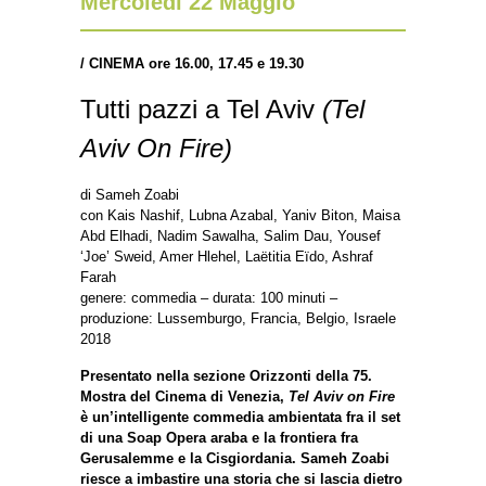
Mercoledì 22 Maggio
/ CINEMA ore 16.00, 17.45 e 19.30
Tutti pazzi a Tel Aviv
(Tel
Aviv On Fire)
di Sameh Zoabi
con Kais Nashif, Lubna Azabal, Yaniv Biton, Maisa
Abd Elhadi, Nadim Sawalha, Salim Dau, Yousef
‘Joe’ Sweid, Amer Hlehel, Laëtitia Eïdo, Ashraf
Farah
genere: commedia – durata: 100 minuti –
produzione: Lussemburgo, Francia, Belgio, Israele
2018
Presentato nella sezione Orizzonti della 75.
Mostra del Cinema di Venezia,
Tel Aviv on Fire
è un’intelligente commedia ambientata fra il set
di una Soap Opera araba e la frontiera fra
Gerusalemme e la Cisgiordania. Sameh Zoabi
riesce a imbastire una storia che si lascia dietro