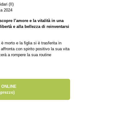
ari (II)
ia 2024
copre l’amore e la vitalità in una
ibertà e alla bellezza di reinventarsi
morto e la figlia si è trasferita in
ffronta con spirito positivo la sua vita
cerà a rompere la sua routine
 ONLINE
prezzo)