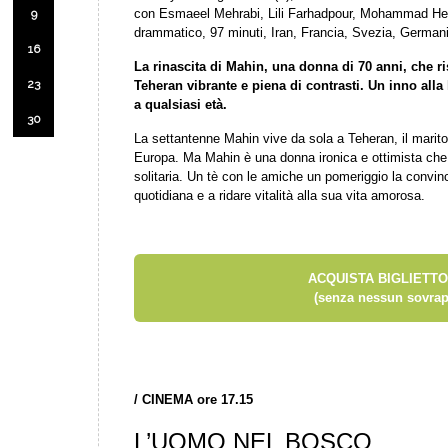
con Esmaeel Mehrabi, Lili Farhadpour, Mohammad Heid
9
drammatico, 97 minuti, Iran, Francia, Svezia, German
16
La rinascita di Mahin, una donna di 70 anni, che ris
23
Teheran vibrante e piena di contrasti. Un inno alla l
a qualsiasi età.
30
La settantenne Mahin vive da sola a Teheran, il marito è 
Europa. Ma Mahin è una donna ironica e ottimista che a
solitaria. Un tè con le amiche un pomeriggio la convin
quotidiana e a ridare vitalità alla sua vita amorosa.
ACQUISTA BIGLIETTO
(senza nessun sovrap
/
CINEMA ore 17.15
L’UOMO NEL BOSCO