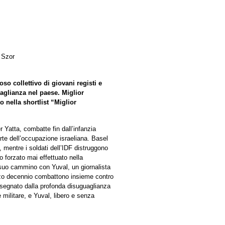
 Szor
oso collettivo di giovani registi e
guaglianza nel paese. Miglior
 nella shortlist “Miglior
 Yatta, combatte fin dall’infanzia
te dell’occupazione israeliana. Basel
mentre i soldati dell’IDF distruggono
to forzato mai effettuato nella
 suo cammino con Yuval, un giornalista
ezzo decennio combattono insieme contro
 segnato dalla profonda disuguaglianza
 militare, e Yuval, libero e senza