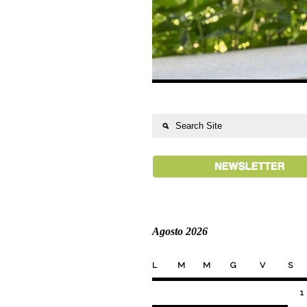
Agosto 2026
L
M
M
G
V
S
1