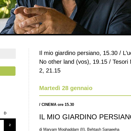
Il mio giardino persiano, 15.30 / L
No other land (vos), 19.15 / Tesori
2, 21.15
Martedì 28 gennaio
/
CINEMA ore 15.30
D
IL MIO GIARDINO PERSIA
2
di Maryam Moghaddam (II), Behtash Sanaeeha