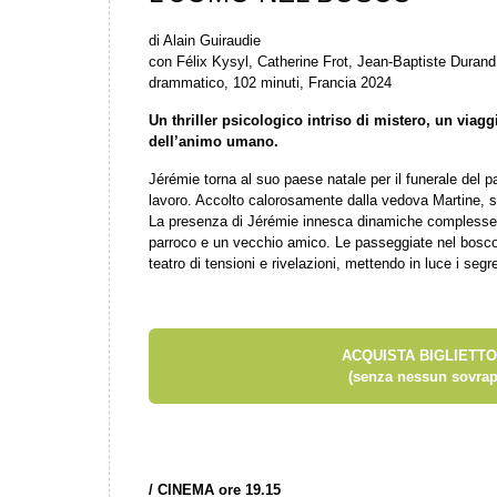
di Alain Guiraudie
con Félix Kysyl, Catherine Frot, Jean-Baptiste Duran
drammatico, 102 minuti, Francia 2024
Un thriller psicologico intriso di mistero, un viagg
dell’animo umano.
Jérémie torna al suo paese natale per il funerale del pa
lavoro. Accolto calorosamente dalla vedova Martine, susc
La presenza di Jérémie innesca dinamiche complesse tra 
parroco e un vecchio amico. Le passeggiate nel bosc
teatro di tensioni e rivelazioni, mettendo in luce i segr
ACQUISTA BIGLIETTO
(senza nessun sovrap
/
CINEMA ore 19.15