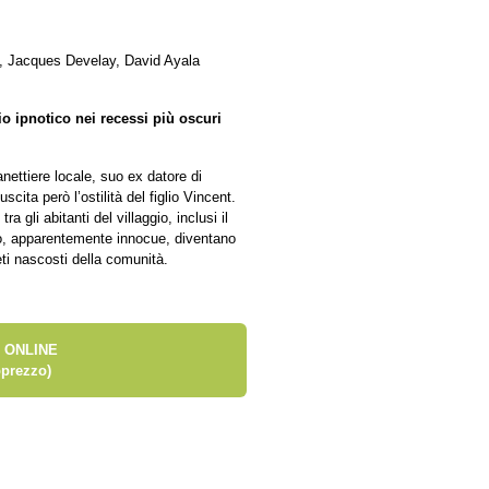
d, Jacques Develay, David Ayala
io ipnotico nei recessi più oscuri
nettiere locale, suo ex datore di
ita però l’ostilità del figlio Vincent.
gli abitanti del villaggio, inclusi il
o, apparentemente innocue, diventano
eti nascosti della comunità.
 ONLINE
prezzo)