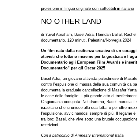
proiezione in lingua originale con sottotitoli in italiano
NO OTHER LAND
di Yuval Abraham, Basel Adra, Hamdan Ballal, Rachel
documentario, 120 minuti, Palestina/Norvegia 2024
Un film nato dalla resilienza creativa di un coraggi
attivisti che lottano insieme per la giustizia e l’u
Documentario agli European Film Awards e inserito
Documentario” per gli Oscar 2025
Basel Adra, un giovane attivista palestinese di Masafer
contro l’espulsione di massa della sua comunità da par
documenta la graduale cancellazione di Masafer Yatta, 
le case delle famiglie: il più grande atto di trasferimen
Cisgiordania occupata. Nel dramma, Basel incrocia il
israeliano che si unisce alla sua lotta, e per oltre m
l’espulsione, avvicinandosi sempre di più. Il legame è
tra loro: Basel, che vive sotto una brutale occupazione
restrizioni.
Con il patrocinio di Amnesty International Italia