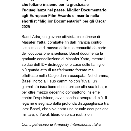
che lottano insieme per la giustizia e
l’uguaglianza nel paese. Miglior Documentario
agli European Film Awards e inserito nella
shortlist “Miglior Documentario” per gli Oscar
2025
Basel Adra, un giovane attivista palestinese di
Masafer Yatta, combatte fin dall’infanzia contro
l’espulsione di massa della sua comunità da parte
dell’occupazione israeliana. Basel documenta la
graduale cancellazione di Masafer Yatta, mentre i
soldati dell’IDF distruggono le case delle famiglie: il
più grande atto di trasferimento forzato mai
effettuato nella Cisgiordania occupata. Nel dramma,
Basel incrocia il suo cammino con Yuval, un
giornalista israeliano che si unisce alla sua lotta, e
per oltre mezzo decennio combattono insieme
contro l’espulsione, avvicinandosi sempre di più. Il
legame è segnato dalla profonda disuguaglianza tra
loro: Basel, che vive sotto una brutale occupazione
militare, e Yuval, libero e senza restrizioni.
Con il patrocinio di Amnesty International Italia