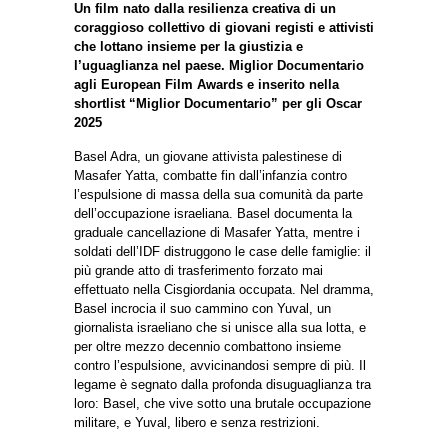
Un film nato dalla resilienza creativa di un
coraggioso collettivo di giovani registi e attivisti
che lottano insieme per la giustizia e
l’uguaglianza nel paese. Miglior Documentario
agli European Film Awards e inserito nella
shortlist “Miglior Documentario” per gli Oscar
2025
Basel Adra, un giovane attivista palestinese di
Masafer Yatta, combatte fin dall’infanzia contro
l’espulsione di massa della sua comunità da parte
dell’occupazione israeliana. Basel documenta la
graduale cancellazione di Masafer Yatta, mentre i
soldati dell’IDF distruggono le case delle famiglie: il
più grande atto di trasferimento forzato mai
effettuato nella Cisgiordania occupata. Nel dramma,
Basel incrocia il suo cammino con Yuval, un
giornalista israeliano che si unisce alla sua lotta, e
per oltre mezzo decennio combattono insieme
contro l’espulsione, avvicinandosi sempre di più. Il
legame è segnato dalla profonda disuguaglianza tra
loro: Basel, che vive sotto una brutale occupazione
militare, e Yuval, libero e senza restrizioni.