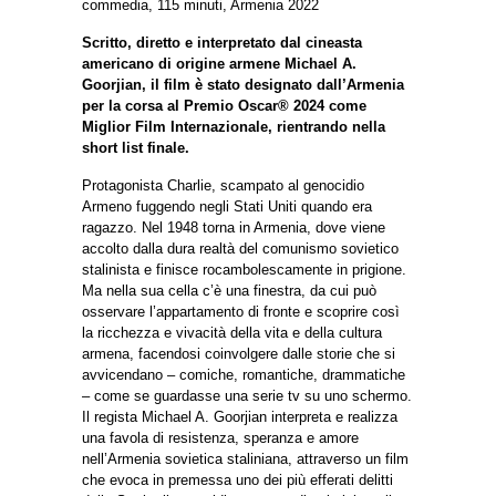
commedia, 115 minuti, Armenia 2022
Scritto, diretto e interpretato dal cineasta
americano di origine armene Michael A.
Goorjian, il film è stato designato dall’Armenia
per la corsa al Premio Oscar® 2024 come
Miglior Film Internazionale, rientrando nella
short list finale.
Protagonista Charlie, scampato al genocidio
Armeno fuggendo negli Stati Uniti quando era
ragazzo. Nel 1948 torna in Armenia, dove viene
accolto dalla dura realtà del comunismo sovietico
stalinista e finisce rocambolescamente in prigione.
Ma nella sua cella c’è una finestra, da cui può
osservare l’appartamento di fronte e scoprire così
la ricchezza e vivacità della vita e della cultura
armena, facendosi coinvolgere dalle storie che si
avvicendano – comiche, romantiche, drammatiche
– come se guardasse una serie tv su uno schermo.
Il regista Michael A. Goorjian interpreta e realizza
una favola di resistenza, speranza e amore
nell’Armenia sovietica staliniana, attraverso un film
che evoca in premessa uno dei più efferati delitti