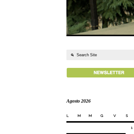
Agosto 2026
L
M
M
G
V
S
1