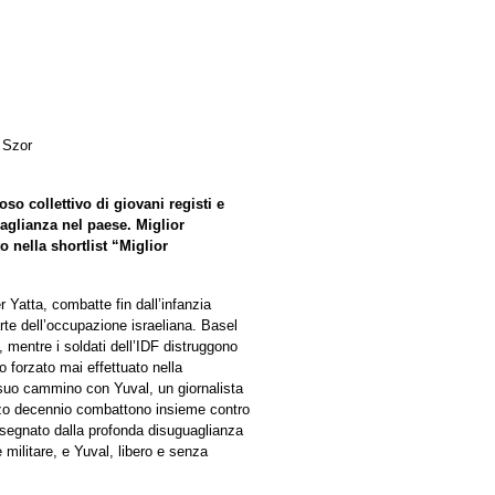
 Szor
oso collettivo di giovani registi e
guaglianza nel paese. Miglior
 nella shortlist “Miglior
 Yatta, combatte fin dall’infanzia
te dell’occupazione israeliana. Basel
mentre i soldati dell’IDF distruggono
to forzato mai effettuato nella
 suo cammino con Yuval, un giornalista
ezzo decennio combattono insieme contro
 segnato dalla profonda disuguaglianza
 militare, e Yuval, libero e senza