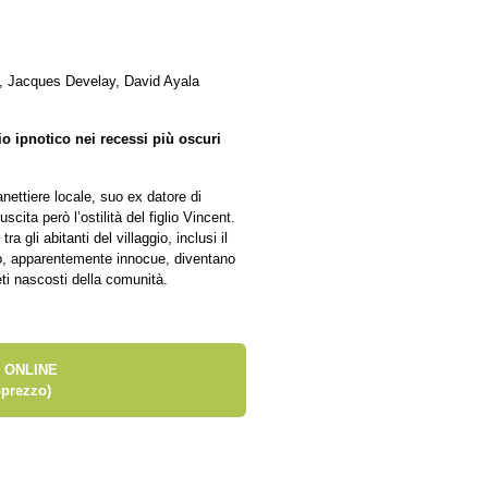
d, Jacques Develay, David Ayala
io ipnotico nei recessi più oscuri
nettiere locale, suo ex datore di
ita però l’ostilità del figlio Vincent.
gli abitanti del villaggio, inclusi il
o, apparentemente innocue, diventano
eti nascosti della comunità.
 ONLINE
prezzo)