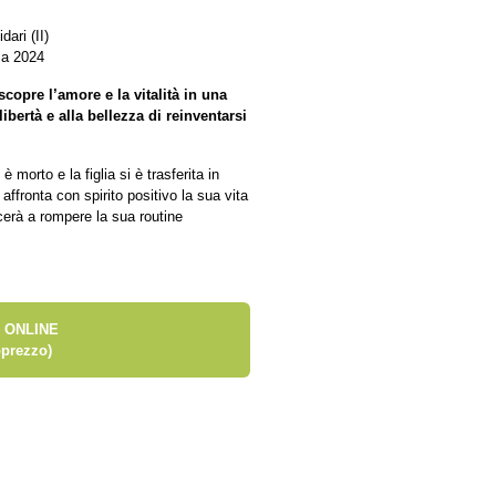
ari (II)
ia 2024
copre l’amore e la vitalità in una
ibertà e alla bellezza di reinventarsi
morto e la figlia si è trasferita in
ffronta con spirito positivo la sua vita
cerà a rompere la sua routine
 ONLINE
prezzo)