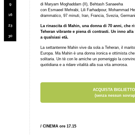
di Maryam Moghaddam (II), Behtash Sanaeeha
9
con Esmaeel Mehrabi, Lili Farhadpour, Mohammad Heid
16
drammatico, 97 minuti, Iran, Francia, Svezia, German
23
La rinascita di Mahin, una donna di 70 anni, che ris
Teheran vibrante e piena di contrasti. Un inno alla l
30
a qualsiasi età.
La settantenne Mahin vive da sola a Teheran, il marito è 
Europa. Ma Mahin è una donna ironica e ottimista che a
solitaria. Un tè con le amiche un pomeriggio la convin
quotidiana e a ridare vitalità alla sua vita amorosa.
ACQUISTA BIGLIETTO
(senza nessun sovrap
/
CINEMA ore 17.15