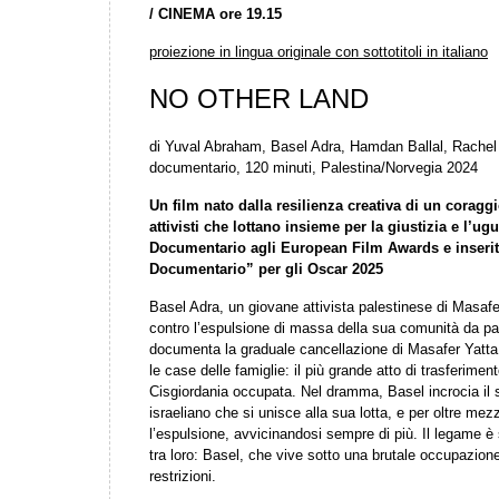
/
CINEMA ore 19.15
proiezione in lingua originale con sottotitoli in italiano
NO OTHER LAND
di Yuval Abraham, Basel Adra, Hamdan Ballal, Rachel
documentario, 120 minuti, Palestina/Norvegia 2024
Un film nato dalla resilienza creativa di un coraggi
attivisti che lottano insieme per la giustizia e l’u
Documentario agli European Film Awards e inserito
Documentario” per gli Oscar 2025
Basel Adra, un giovane attivista palestinese di Masafer
contro l’espulsione di massa della sua comunità da par
documenta la graduale cancellazione di Masafer Yatta, 
le case delle famiglie: il più grande atto di trasferimen
Cisgiordania occupata. Nel dramma, Basel incrocia il
israeliano che si unisce alla sua lotta, e per oltre m
l’espulsione, avvicinandosi sempre di più. Il legame è
tra loro: Basel, che vive sotto una brutale occupazione
restrizioni.