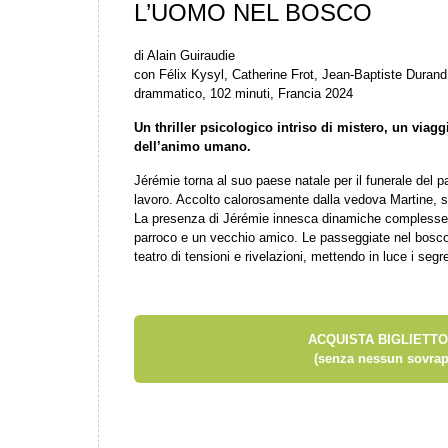
L’UOMO NEL BOSCO
di Alain Guiraudie
con Félix Kysyl, Catherine Frot, Jean-Baptiste Duran
drammatico, 102 minuti, Francia 2024
Un thriller psicologico intriso di mistero, un viagg
dell’animo umano.
Jérémie torna al suo paese natale per il funerale del pa
lavoro. Accolto calorosamente dalla vedova Martine, susc
La presenza di Jérémie innesca dinamiche complesse tra 
parroco e un vecchio amico. Le passeggiate nel bosc
teatro di tensioni e rivelazioni, mettendo in luce i segr
ACQUISTA BIGLIETTO
(senza nessun sovrap