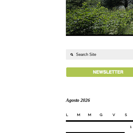
Agosto 2026
L
M
M
G
V
S
1