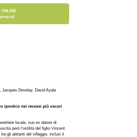
 ONLINE
prezzo)
d, Jacques Develay, David Ayala
io ipnotico nei recessi più oscuri
nettiere locale, suo ex datore di
ita però l’ostilità del figlio Vincent.
gli abitanti del villaggio, inclusi il