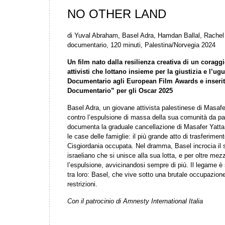
NO OTHER LAND
di Yuval Abraham, Basel Adra, Hamdan Ballal, Rachel
documentario, 120 minuti, Palestina/Norvegia 2024
Un film nato dalla resilienza creativa di un coraggi
attivisti che lottano insieme per la giustizia e l’u
Documentario agli European Film Awards e inserito
Documentario” per gli Oscar 2025
Basel Adra, un giovane attivista palestinese di Masafer
contro l’espulsione di massa della sua comunità da par
documenta la graduale cancellazione di Masafer Yatta, 
le case delle famiglie: il più grande atto di trasferimen
Cisgiordania occupata. Nel dramma, Basel incrocia il
israeliano che si unisce alla sua lotta, e per oltre m
l’espulsione, avvicinandosi sempre di più. Il legame è
tra loro: Basel, che vive sotto una brutale occupazione
restrizioni.
Con il patrocinio di Amnesty International Italia