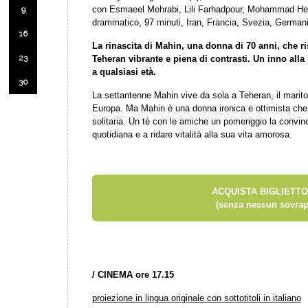
con Esmaeel Mehrabi, Lili Farhadpour, Mohammad Heid
9
drammatico, 97 minuti, Iran, Francia, Svezia, German
16
La rinascita di Mahin, una donna di 70 anni, che ris
23
Teheran vibrante e piena di contrasti. Un inno alla l
a qualsiasi età.
30
La settantenne Mahin vive da sola a Teheran, il marito è 
Europa. Ma Mahin è una donna ironica e ottimista che a
solitaria. Un tè con le amiche un pomeriggio la convin
quotidiana e a ridare vitalità alla sua vita amorosa.
ACQUISTA BIGLIETTO
(senza nessun sovrap
/
CINEMA ore 17.15
proiezione in lingua originale con sottotitoli in italiano