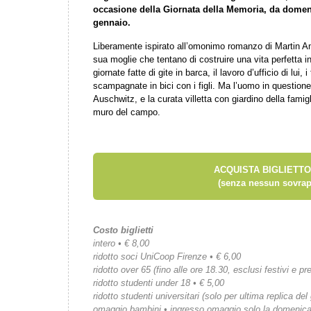
occasione della Giornata della Memoria, da domen
gennaio.
Liberamente ispirato all’omonimo romanzo di Martin Am
sua moglie che tentano di costruire una vita perfetta
giornate fatte di gite in barca, il lavoro d’ufficio di lui, 
scampagnate in bici con i figli. Ma l’uomo in questio
Auschwitz, e la curata villetta con giardino della famig
muro del campo.
ACQUISTA BIGLIETTO
(senza nessun sovrap
Costo biglietti
intero • € 8,00
ridotto soci UniCoop Firenze • € 6,00
ridotto over 65 (fino alle ore 18.30, esclusi festivi e pre
ridotto studenti under 18 • € 5,00
ridotto studenti universitari (solo per ultima replica del
omaggio bambini • ingresso omaggio solo la domenic