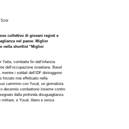
 Szor
oso collettivo di giovani registi e
guaglianza nel paese. Miglior
 nella shortlist “Miglior
 Yatta, combatte fin dall’infanzia
te dell’occupazione israeliana. Basel
mentre i soldati dell’IDF distruggono
to forzato mai effettuato nella
 suo cammino con Yuval, un giornalista
ezzo decennio combattono insieme contro
 segnato dalla profonda disuguaglianza
 militare, e Yuval, libero e senza