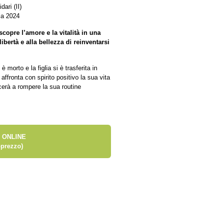
ari (II)
ia 2024
copre l’amore e la vitalità in una
ibertà e alla bellezza di reinventarsi
morto e la figlia si è trasferita in
ffronta con spirito positivo la sua vita
cerà a rompere la sua routine
 ONLINE
prezzo)