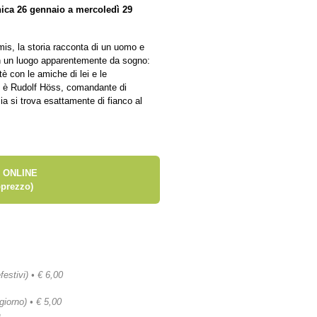
ica 26 gennaio a mercoledì 29
is, la storia racconta di un uomo e
 in un luogo apparentemente da sogno:
i tè con le amiche di lei e le
ne è Rudolf Höss, comandante di
lia si trova esattamente di fianco al
 ONLINE
prezzo)
festivi) • € 6,00
 giorno) • € 5,00
a