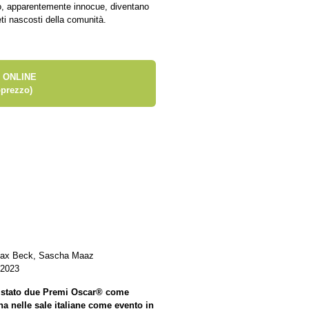
o, apparentemente innocue, diventano
eti nascosti della comunità.
 ONLINE
prezzo)
, Max Beck, Sascha Maaz
 2023
uistato due Premi Oscar® come
na nelle sale italiane come evento in