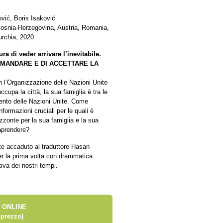
ović, Boris Isaković
Bosnia-Herzegovina, Austria, Romania,
urchia, 2020
ra di veder arrivare l’inevitabile.
AMANDARE E DI ACCETTARE LA
n l’Organizzazione delle Nazioni Unite
ccupa la città, la sua famiglia è tra le
mento delle Nazioni Unite. Come
formazioni cruciali per le quali è
orizzonte per la sua famiglia e la sua
aprendere?
te accaduto al traduttore Hasan
er la prima volta con drammatica
iva dei nostri tempi.
 ONLINE
prezzo)