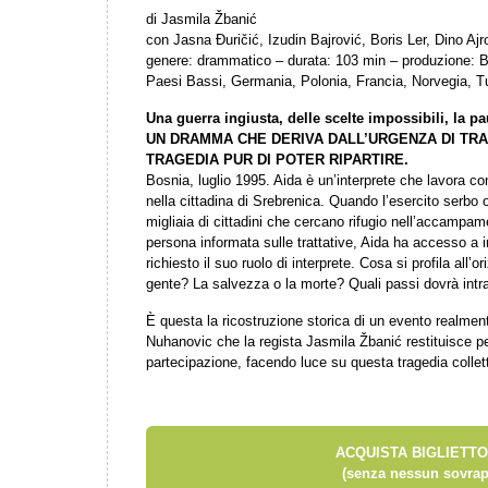
di Jasmila Žbanić
con Jasna Đuričić, Izudin Bajrović, Boris Ler, Dino Ajr
genere: drammatico – durata: 103 min – produzione: 
Paesi Bassi, Germania, Polonia, Francia, Norvegia, T
Una guerra ingiusta, delle scelte impossibili, la pau
UN DRAMMA CHE DERIVA DALL’URGENZA DI TR
TRAGEDIA PUR DI POTER RIPARTIRE.
Bosnia, luglio 1995. Aida è un’interprete che lavora co
nella cittadina di Srebrenica. Quando l’esercito serbo o
migliaia di cittadini che cercano rifugio nell’accampa
persona informata sulle trattative, Aida ha accesso a in
richiesto il suo ruolo di interprete. Cosa si profila all’
gente? La salvezza o la morte? Quali passi dovrà intr
È questa la ricostruzione storica di un evento realmen
Nuhanovic che la regista Jasmila Žbanić restituisce p
partecipazione, facendo luce su questa tragedia collett
ACQUISTA BIGLIETTO
(senza nessun sovrap