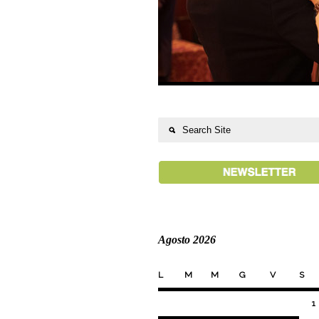
Agosto 2026
L
M
M
G
V
S
1