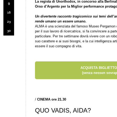
La regista di Unorthodox, in concorso alla Berlina
9
Orso d’Argento per la Miglior performance protago
16
Un divertente racconto tragicomico sui temi dell’a
rende umano un essere umano.
23
ALMA è una scienziata del famoso Museo Pergamon di B
30
per il suo lavoro di ricercatrice, si fa convincere a pa
particolare. Per tre settimane dovrà vivere con un rob
suo carattere e ai suoi bisogni, e la cui intelligenza ar
essere il suo compagno di vita.
ACQUISTA BIGLIETTO
(senza nessun sovrap
/
CINEMA ore 21.30
QUO VADIS, AIDA?