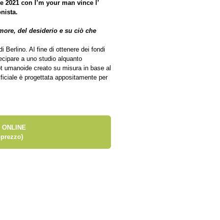
le 2021 con I’m your man vince l’
nista.
more, del desiderio e su ciò che
erlino. Al fine di ottenere dei fondi
rtecipare a uno studio alquanto
ot umanoide creato su misura in base al
tificiale è progettata appositamente per
 ONLINE
prezzo)