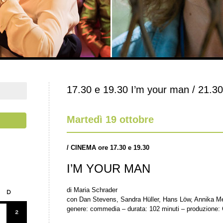
17.30 e 19.30 I’m your man / 21.30
Martedì 19 ottobre
/
CINEMA ore 17.30 e 19.30
I’M YOUR MAN
di Maria Schrader
D
con Dan Stevens, Sandra Hüller, Hans Löw, Annika Me
genere: commedia – durata: 102 minuti – produzione:
2