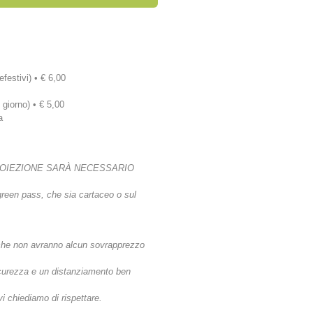
efestivi) • € 6,00
 giorno) • € 5,00
a
ROIEZIONE SARÀ NECESSARIO
 green pass, che sia cartaceo o sul
ti che non avranno alcun sovrapprezzo
icurezza e un distanziamento ben
i chiediamo di rispettare.