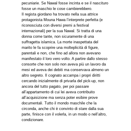
pecuniarie. Se Nawal fosse incinta e se il nascituro
fosse un maschio le cose cambierebbero.
Il regista giordano ha trovato nella sua attrice
protagonista Mouna Hawa l’interprete perfetta (e
riconosciuta con diversi premi a festival
internazionali) per la sua Nawal. Si tratta di una
donna come tante, non sicuramente di una
suffragetta islamica. La morte inaspettata del
marito le fa scoprire una molteplicità di figure,
parentali e non, che fino ad allora non avevano
manifestato il loro vero volto. A partire dallo stesso
consorte che non solo non aveva più un lavoro da
mesi ed aveva dei debiti ma conservava almeno un
altro segreto. Il cognato accampa i propri diritti
cercando inizialmente di privarla del pick-up, non
ancora del tutto pagato, per poi passare
all’appartamento di cui lei aveva contribuito
all’acquisizione ma senza poter esibire prove
documentali. Tutto il mondo maschile che la
circonda, anche chi è convinto di stare dalla sua
parte, finisce con il volerla, in un modo o nell’altro,
condizionare.