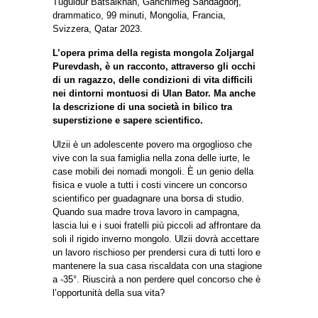
Tuguldur Batsaikhan, Ganchimeg Sandagdorj,
drammatico, 99 minuti, Mongolia, Francia,
Svizzera, Qatar 2023.
L’opera prima della regista mongola Zoljargal
Purevdash, è un racconto, attraverso gli occhi
di un ragazzo, delle condizioni di vita difficili
nei dintorni montuosi di Ulan Bator. Ma anche
la descrizione di una società in bilico tra
superstizione e sapere scientifico.
Ulzii è un adolescente povero ma orgoglioso che
vive con la sua famiglia nella zona delle iurte, le
case mobili dei nomadi mongoli. È un genio della
fisica e vuole a tutti i costi vincere un concorso
scientifico per guadagnare una borsa di studio.
Quando sua madre trova lavoro in campagna,
lascia lui e i suoi fratelli più piccoli ad affrontare da
soli il rigido inverno mongolo. Ulzii dovrà accettare
un lavoro rischioso per prendersi cura di tutti loro e
mantenere la sua casa riscaldata con una stagione
a -35°. Riuscirà a non perdere quel concorso che è
l’opportunità della sua vita?